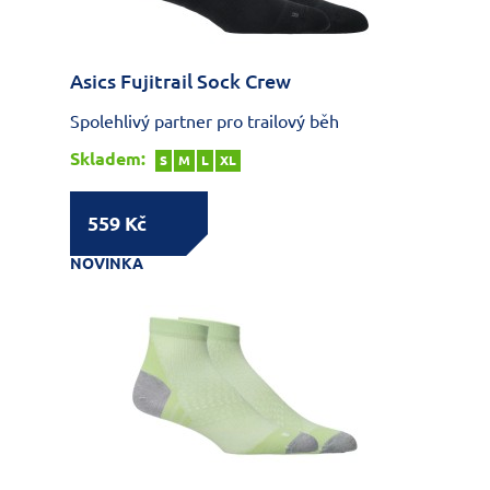
Asics Fujitrail Sock Crew
Spolehlivý partner pro trailový běh
Skladem:
S
M
L
XL
559 Kč
NOVINKA