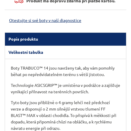
Produkt má dopravu zdarma při platbě kartou.
Otestujte si své boty v naší diagnostice
Popis produktu
Velikostní tabulka
Boty TRABUCO™ 14 jsou navrženy tak, aby vám pomohly
běhat po nepředvídatelném terénu s větší jistotou.
Technologie ASICSGRIP™ je umístěna v podrážce a zajišťuje
vynikající přilnavost na terénních površích. ​
Tyto boty jsou přibližně o 4 gramy lehčí než předchozí
verze a disponují o 2 mm silnější vrstvou tlumení FF
BLAST™ MAX v oblasti chodidla. To přispívá k měkkosti při
dopadu, která připomíná chůzi na obláčku, a k rychlému
návratu energie při odrazu.