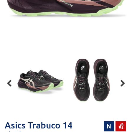


Asics Trabuco 14
N
