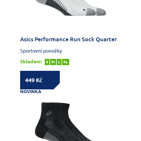
Asics Performance Run Sock Quarter
Sportovní ponožky
Skladem:
S
M
L
XL
449 Kč
NOVINKA