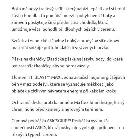
Bota má nový trailový střih, který nabízí lepší fixaci střední
části chodidla. To pomáhá omezit pohyb uvnitř boty a
zároveň poskytuje širší přední část chodidla, která
umožňuje větší pohodlí při dlouhých bězích v terénu.
Svršek z technické síťoviny Lehký a prodyšný síťovinový
materiál snižuje potřebu dalších vrstvených prvků.
Páska na tkaničky Elastická páska na jazyku boty, do které
lze zastrčit tkaničky, aby se nerozvázaly.
Tlumení FF BLAST™ MAX Jedna z našich nejenergičtějších
pěn v mezipodešvi, která se vyznačuje měkkostí jako
obláček a citlivým návratem energie při každém kroku.
Ochranná deska proti kamenům Má flexibilní design, který
chrání nohu před kameny a nerovným terénem.
Gumová podrážka ASICSGRIP™ Podrážka vyvinutá
společností ASICS, která poskytuje vynikající přilnavost na
různých typech terénu.