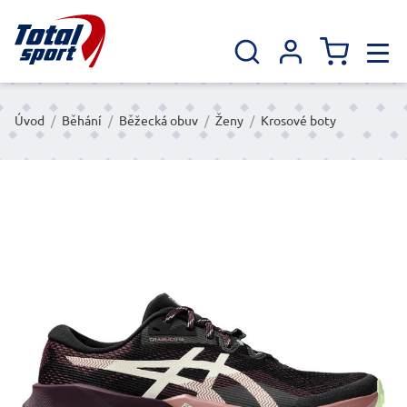
Úvod
/
Běhání
/
Běžecká obuv
/
Ženy
/
Krosové boty