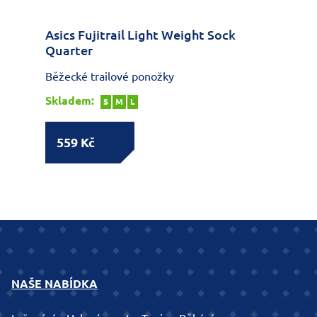
Asics Fujitrail Light Weight Sock
Quarter
Běžecké trailové ponožky
Skladem:
S
M
L
559 Kč
NAŠE NABÍDKA