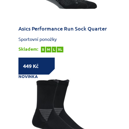
Asics Performance Run Sock Quarter
Sportovní ponožky
Skladem:
S
M
L
XL
449 Kč
NOVINKA