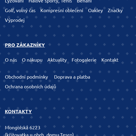
Lyžování
Halové sporty, Tenis
Běhání
Golf, volný čas
Kompresní oblečení
Oakley
Značky
Výprodej
PRO ZÁKAZNÍKY
O nás
O nákupu
Aktuality
Fotogalerie
Kontakt
Obchodní podmínky
Doprava a platba
Ochrana osobních údajů
KONTAKTY
Mongolská 6223
(křižovatka u obch. domu Tesco)