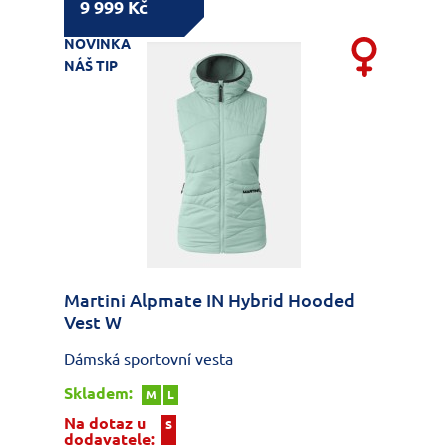
9 999 Kč
NOVINKA
NÁŠ TIP
Martini Alpmate IN Hybrid Hooded
Vest W
Dámská sportovní vesta
Skladem:
M
L
Na dotaz u
S
dodavatele: