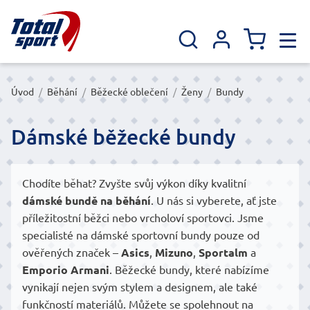
Úvod
/
Běhání
/
Běžecké oblečení
/
Ženy
/
Bundy
Dámské běžecké bundy
Chodíte běhat? Zvyšte svůj výkon díky kvalitní
dámské bundě na běhání
. U nás si vyberete, ať jste
příležitostní běžci nebo vrcholoví sportovci. Jsme
specialisté na dámské sportovní bundy pouze od
ověřených značek –
Asics
,
Mizuno
,
Sportalm
a
Emporio Armani
. Běžecké bundy, které nabízíme
vynikají nejen svým stylem a designem, ale také
funkčností materiálů. Můžete se spolehnout na