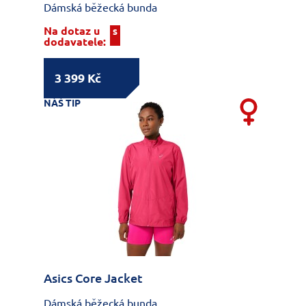
Dámská běžecká bunda
Na dotaz u
S
dodavatele:
3 399 Kč
NÁŠ TIP
Asics Core Jacket
Dámská běžecká bunda