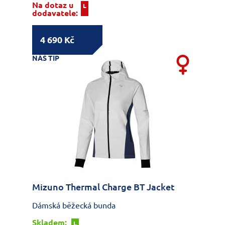
Na dotaz u
L
dodavatele:
4 690 Kč
NÁŠ TIP
Mizuno Thermal Charge BT Jacket
Dámská běžecká bunda
Skladem:
L