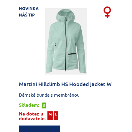
NOVINKA
NÁŠ TIP
Martini Hillclimb HS Hooded jacket W
Dámská bunda s membránou
Skladem:
S
Na dotaz u
M
L
dodavatele: