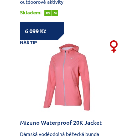
outdoorové aktivity
Skladem:
XS
M
6 099 Kč
NÁŠ TIP
Mizuno Waterproof 20K Jacket
Dámská voděodolná běžecká bunda