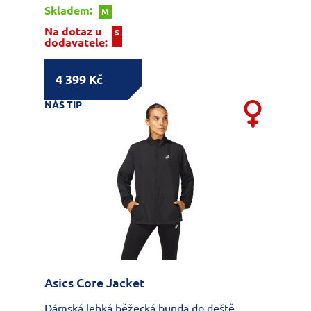
Skladem:
M
Na dotaz u
S
dodavatele:
4 399 Kč
NÁŠ TIP
Asics Core Jacket
Dámská lehká běžecká bunda do deště