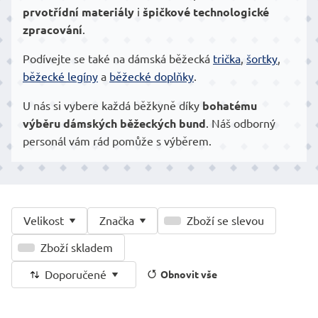
prvotřídní materiály
i
špičkové technologické
zpracování
.
Podívejte se také na dámská běžecká
trička
,
šortky
,
běžecké legíny
a
běžecké doplňky
.
U nás si vybere každá běžkyně díky
bohatému
výběru dámských běžeckých bund
. Náš odborný
personál vám rád pomůže s výběrem.
Velikost
Značka
Zboží se slevou
Zboží skladem
Doporučené
Obnovit vše