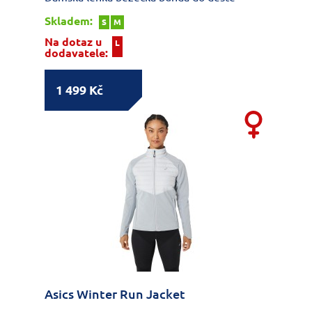
Skladem:
S
M
Na dotaz u
L
dodavatele:
1 499 Kč
Asics Winter Run Jacket