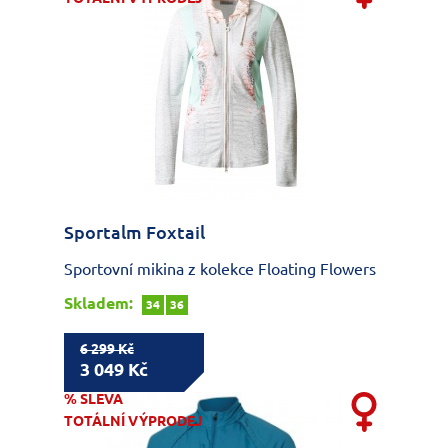
Sportalm Foxtail
Sportovní mikina z kolekce Floating Flowers
Skladem:
34
36
6 299 Kč
3 049 Kč
% SLEVA
TOTÁLNÍ VÝPRODEJ