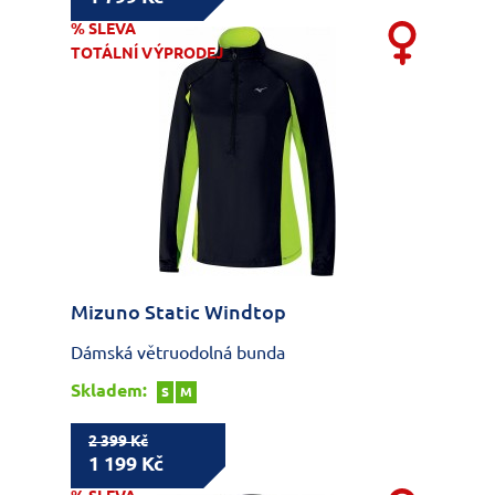
% SLEVA
TOTÁLNÍ VÝPRODEJ
Mizuno Static Windtop
Dámská větruodolná bunda
Skladem:
S
M
2 399 Kč
1 199 Kč