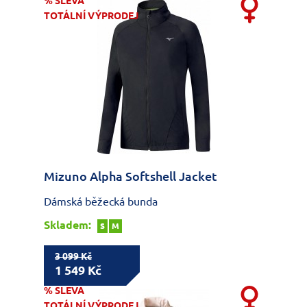
% SLEVA
TOTÁLNÍ VÝPRODEJ
Mizuno Alpha Softshell Jacket
Dámská běžecká bunda
Skladem:
S
M
3 099 Kč
1 549 Kč
% SLEVA
TOTÁLNÍ VÝPRODEJ