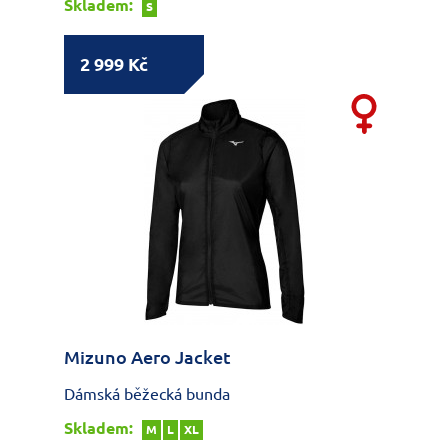
Skladem:
S
2 999 Kč
Mizuno Aero Jacket
Dámská běžecká bunda
Skladem:
M
L
XL