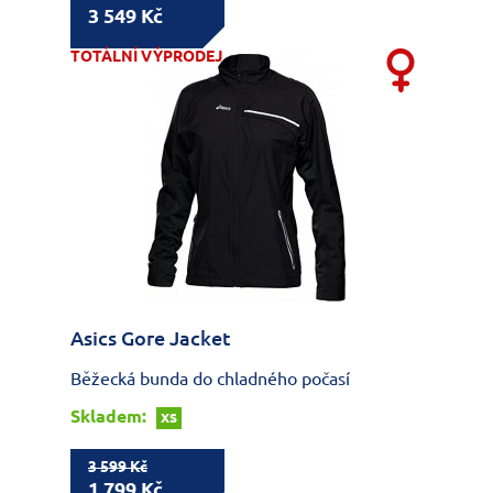
3 549 Kč
TOTÁLNÍ VÝPRODEJ
Asics Gore Jacket
Běžecká bunda do chladného počasí
Skladem:
XS
3 599 Kč
1 799 Kč