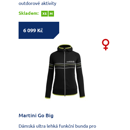
outdorové aktivity
Skladem:
XS
M
6 099 Kč
Martini Go Big
Dámská ultra lehká funkční bunda pro