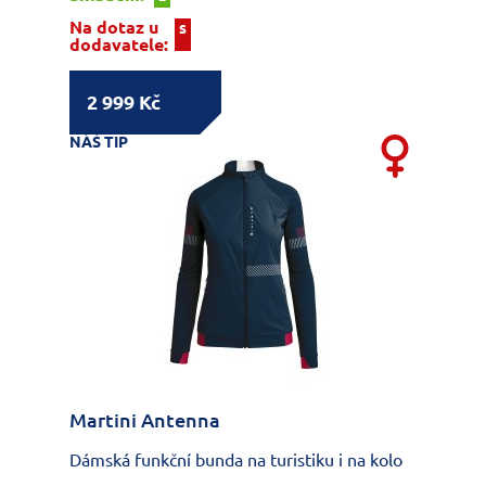
Na dotaz u
S
dodavatele:
2 999 Kč
NÁŠ TIP
Martini Antenna
Dámská funkční bunda na turistiku i na kolo