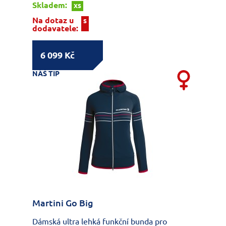
Skladem:
XS
Na dotaz u
S
dodavatele:
6 099 Kč
NÁŠ TIP
Martini Go Big
Dámská ultra lehká funkční bunda pro