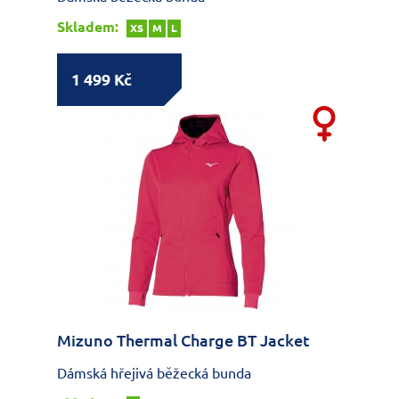
Skladem:
XS
M
L
1 499 Kč
Mizuno Thermal Charge BT Jacket
Dámská hřejivá běžecká bunda