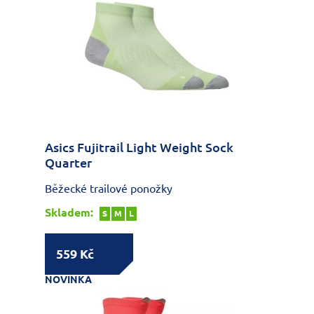
Asics Fujitrail Light Weight Sock
Quarter
Běžecké trailové ponožky
Skladem:
S
M
L
559 Kč
NOVINKA