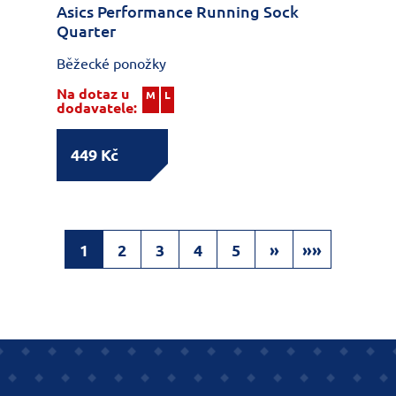
Asics Performance Running Sock
Quarter
Běžecké ponožky
Na dotaz u
M
L
dodavatele:
449 Kč
1
2
3
4
5
»
»»