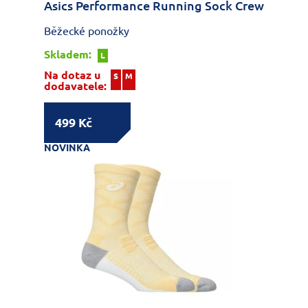
Asics Performance Running Sock Crew
Běžecké ponožky
Skladem:
L
Na dotaz u
S
M
dodavatele:
499 Kč
NOVINKA