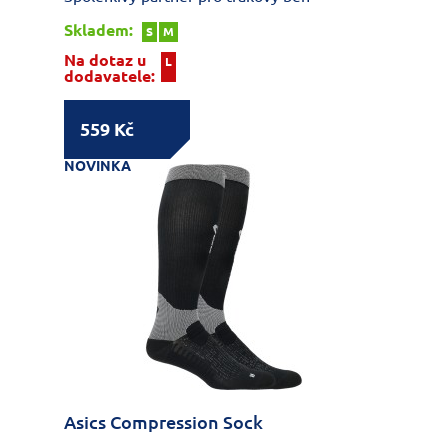
Skladem:
S
M
Na dotaz u
L
dodavatele:
559 Kč
NOVINKA
Asics Compression Sock