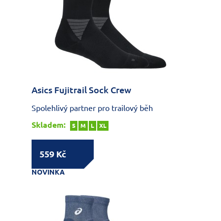
Asics Fujitrail Sock Crew
Spolehlivý partner pro trailový běh
Skladem:
S
M
L
XL
559 Kč
NOVINKA