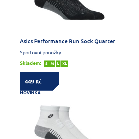
Asics Performance Run Sock Quarter
Sportovní ponožky
Skladem:
S
M
L
XL
449 Kč
NOVINKA