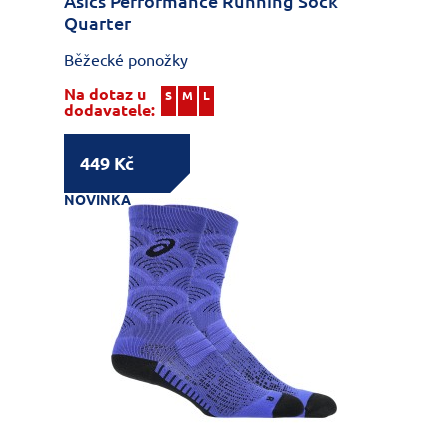
Asics Performance Running Sock
Quarter
Běžecké ponožky
Na dotaz u
S
M
L
dodavatele:
449 Kč
NOVINKA