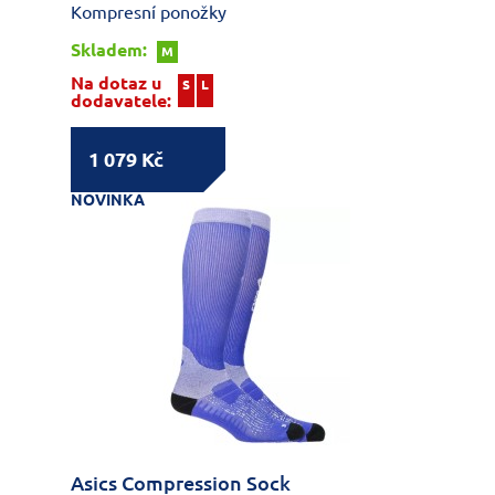
Kompresní ponožky
Skladem:
M
Na dotaz u
S
L
dodavatele:
1 079 Kč
NOVINKA
Asics Compression Sock