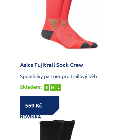
Asics Fujitrail Sock Crew
Spolehlivý partner pro trailový běh
Skladem:
S
M
L
559 Kč
NOVINKA