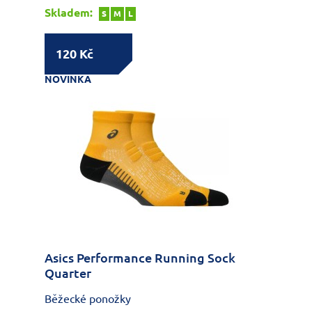
Skladem:
S
M
L
120 Kč
NOVINKA
Asics Performance Running Sock
Quarter
Běžecké ponožky