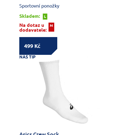
Sportovní ponožky
Skladem:
L
Na dotaz u
M
dodavatele:
499 Kč
NÁŠ TIP
Asics Crew Sock