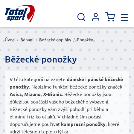
Úvod
/
Běhání
/
Bežecké doplňky
/
Ponožky
Běžecké ponožky
V této kategorii naleznete
dámské
i
pánské běžecké
ponožky
. Nabízíme funkční běžecké ponožky značek
Asics
,
Mizuno
,
X-Bionic
. Běžecké ponožky jsou
důležitou součástí vašeho běžeckého vybavení.
Běžecké ponožky vám zvýší pohodlí při běhu a
eliminují riziko otlaků. V chladnějším počasí
doporučujeme používat
kompresní ponožky
, které
udrží tělesnou teplotu lýtka.