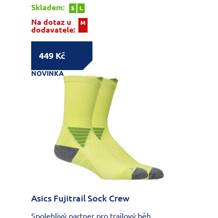
Skladem:
S
L
Na dotaz u
M
dodavatele:
449 Kč
NOVINKA
Asics Fujitrail Sock Crew
Spolehlivý partner pro trailový běh