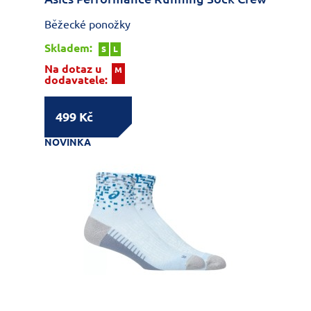
Běžecké ponožky
Skladem:
S
L
Na dotaz u
M
dodavatele:
499 Kč
NOVINKA