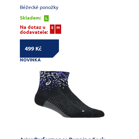
Běžecké ponožky
Skladem:
L
Na dotaz u
S
M
dodavatele:
499 Kč
NOVINKA