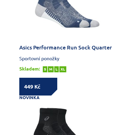
Asics Performance Run Sock Quarter
Sportovní ponožky
Skladem:
S
M
L
XL
449 Kč
NOVINKA