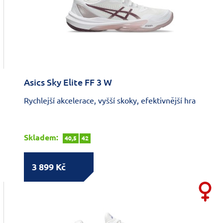
Asics Sky Elite FF 3 W
Rychlejší akcelerace, vyšší skoky, efektivnější hra
Skladem:
40,5
42
3 899 Kč