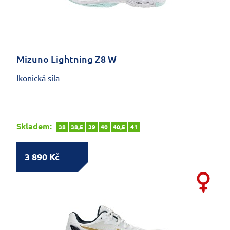
Mizuno Lightning Z8 W
Ikonická síla
Skladem:
38
38,5
39
40
40,5
41
3 890 Kč