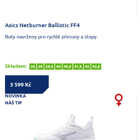
Asics Netburner Ballistic FF4
Boty navrženy pro rychlé přesuny a stopy.
Skladem:
38
39
39,5
40
40,5
41,5
42
42,5
3 599 Kč
NOVINKA
NÁŠ TIP