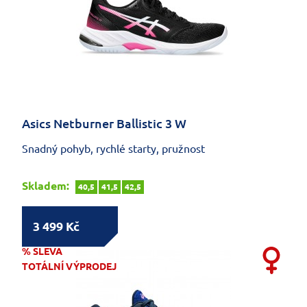
Asics Netburner Ballistic 3 W
Snadný pohyb, rychlé starty, pružnost
Skladem:
40,5
41,5
42,5
3 499 Kč
% SLEVA
TOTÁLNÍ VÝPRODEJ