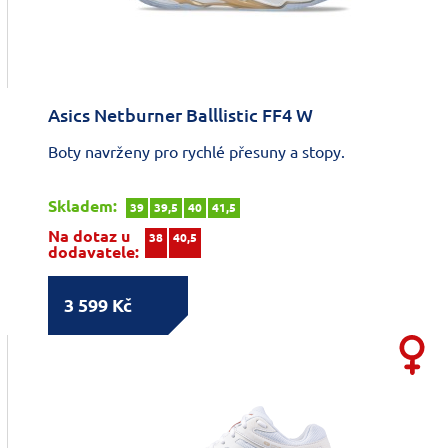
Asics Netburner Balllistic FF4 W
Boty navrženy pro rychlé přesuny a stopy.
Skladem:
39
39,5
40
41,5
Na dotaz u
38
40,5
dodavatele:
3 599 Kč