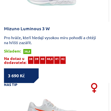
Mizuno Luminous 3 W
Pro hráče, kteří hledají vysokou míru pohodlí a chtějí
na hřišti zazářit.
Skladem:
38,5
Na dotaz u
38
39
40
40,5
41
42
dodavatele:
3 690 Kč
NÁŠ TIP