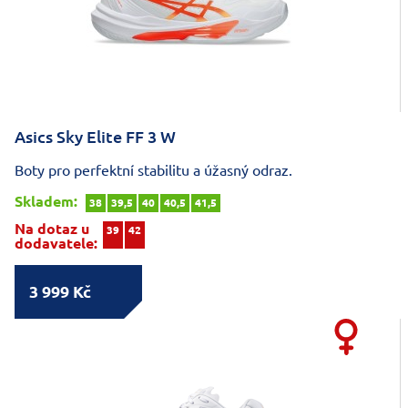
Asics Sky Elite FF 3 W
Boty pro perfektní stabilitu a úžasný odraz.
Skladem:
38
39,5
40
40,5
41,5
Na dotaz u
39
42
dodavatele:
3 999 Kč