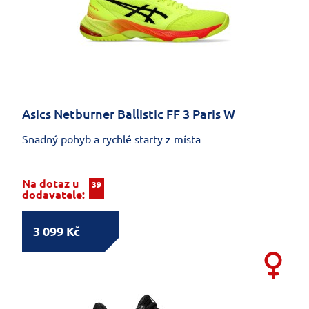
Asics Netburner Ballistic FF 3 Paris W
Snadný pohyb a rychlé starty z místa
Na dotaz u
39
dodavatele:
3 099 Kč