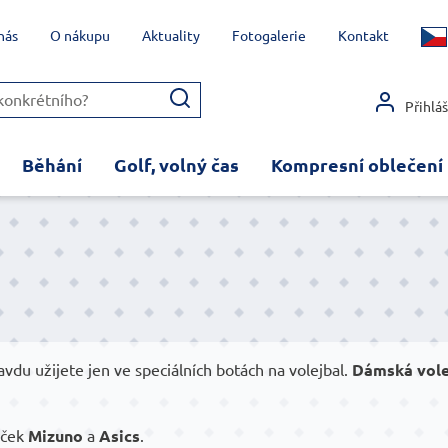
nás
O nákupu
Aktuality
Fotogalerie
Kontakt
Přihlá
Běhání
Golf, volný čas
Kompresní oblečení
ravdu užijete jen ve speciálních botách na volejbal.
Dámská vole
aček
Mizuno
a
Asics
.