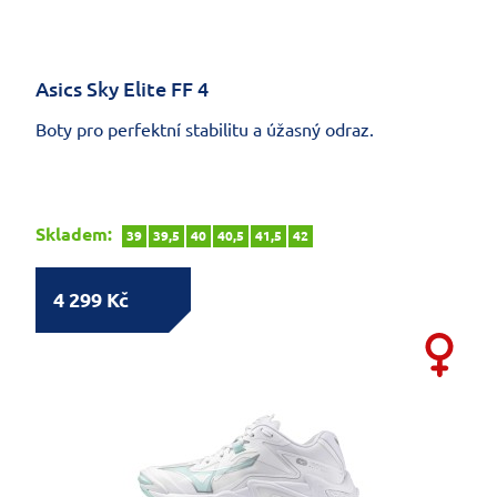
Asics Sky Elite FF 4
Boty pro perfektní stabilitu a úžasný odraz.
Skladem:
39
39,5
40
40,5
41,5
42
4 299 Kč