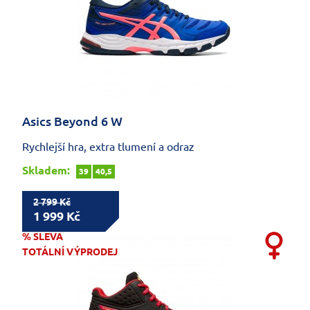
Asics Beyond 6 W
Rychlejší hra, extra tlumení a odraz
Skladem:
39
40,5
2 799 Kč
1 999 Kč
% SLEVA
TOTÁLNÍ VÝPRODEJ