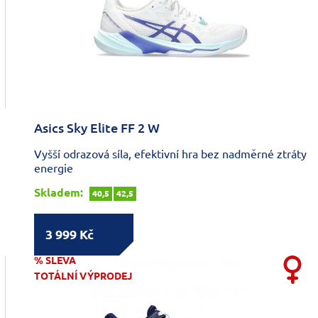
Asics Sky Elite FF 2 W
Vyšší odrazová síla, efektivní hra bez nadměrné ztráty
energie
Skladem:
40,5
42,5
3 999 Kč
% SLEVA
TOTÁLNÍ VÝPRODEJ