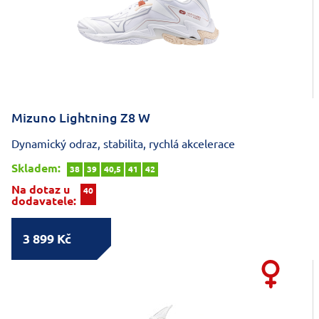
Mizuno Lightning Z8 W
Dynamický odraz, stabilita, rychlá akcelerace
Skladem:
38
39
40,5
41
42
Na dotaz u
40
dodavatele:
3 899 Kč