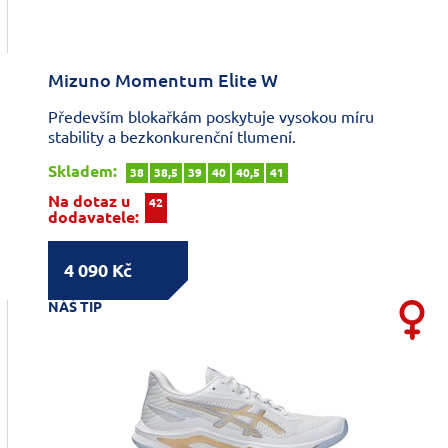
Mizuno Momentum Elite W
Především blokařkám poskytuje vysokou míru
stability a bezkonkurenční tlumení.
Skladem:
38
38,5
39
40
40,5
41
Na dotaz u
42
dodavatele:
4 090 Kč
NÁŠ TIP