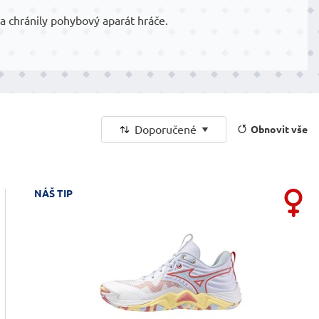
a chránily pohybový aparát hráče.
Doporučené
Obnovit vše
NÁŠ TIP