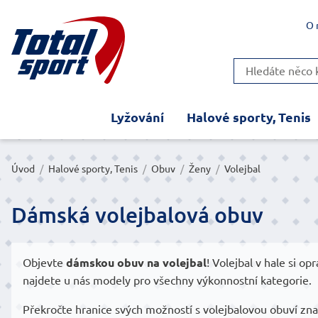
O 
Lyžování
Halové sporty, Tenis
Úvod
/
Halové sporty, Tenis
/
Obuv
/
Ženy
/
Volejbal
Dámská volejbalová obuv
Objevte
dámskou obuv na volejbal
! Volejbal v hale si op
najdete u nás modely pro všechny výkonnostní kategorie.
Překročte hranice svých možností s volejbalovou obuví zn