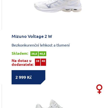
Mizuno Voltage 2 W
Bezkonkurenční lehkost a tlumení
Skladem:
38,5
40,5
Na dotaz u
38
40
dodavatele:
2 999 Kč