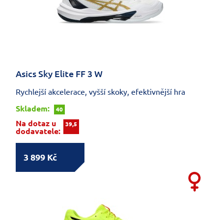
Asics Sky Elite FF 3 W
Rychlejší akcelerace, vyšší skoky, efektivnější hra
Skladem:
40
Na dotaz u
39,5
dodavatele:
3 899 Kč