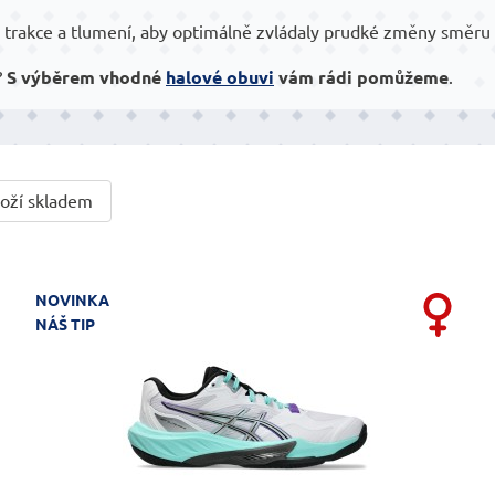
a, trakce a tlumení, aby optimálně zvládaly prudké změny směru 
?
S výběrem vhodné
halové obuvi
vám rádi pomůžeme
.
oží skladem
NOVINKA
NÁŠ TIP