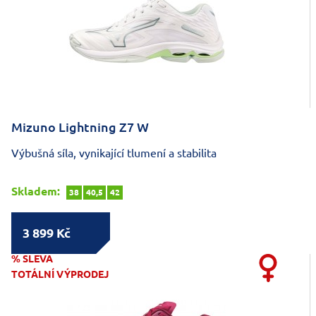
Mizuno Lightning Z7 W
Výbušná síla, vynikající tlumení a stabilita
Skladem:
38
40,5
42
3 899 Kč
% SLEVA
TOTÁLNÍ VÝPRODEJ