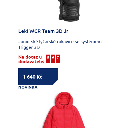
Leki WCR Team 3D Jr
Juniorské lyžařské rukavice se systémem
Trigger 3D
Na dotaz u
5
6
7
dodavatele:
1 640 Kč
NOVINKA