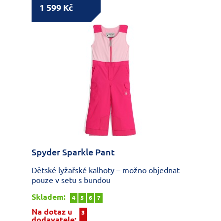
1 599 Kč
Spyder Sparkle Pant
Dětské lyžařské kalhoty – možno objednat
pouze v setu s bundou
Skladem:
4
5
6
7
Na dotaz u
3
dodavatele: