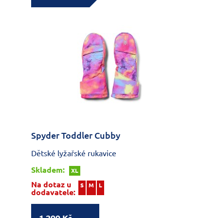
Spyder Toddler Cubby
Dětské lyžařské rukavice
Skladem:
XL
Na dotaz u
S
M
L
dodavatele: