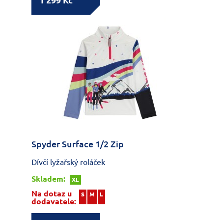
1 299 Kč
Spyder Surface 1/2 Zip
Dívčí lyžařský roláček
Skladem:
XL
Na dotaz u
S
M
L
dodavatele: