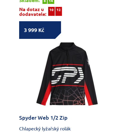
Skladem:
8
14
Na dotaz u
10
12
dodavatele:
3 999 Kč
Spyder Web 1/2 Zip
Chlapecký lyžařský rolák