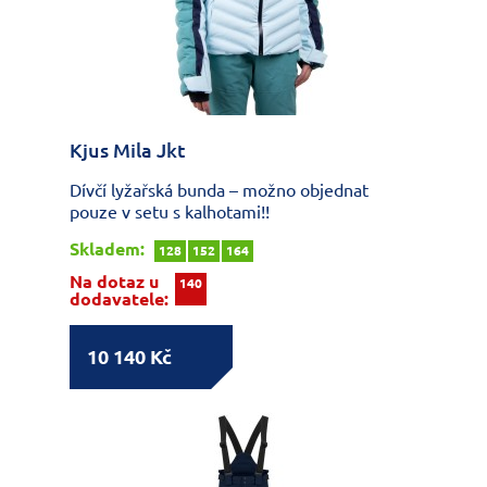
Kjus Mila Jkt
Dívčí lyžařská bunda – možno objednat
pouze v setu s kalhotami!!
Skladem:
128
152
164
Na dotaz u
140
dodavatele:
10 140 Kč