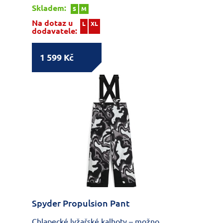
Skladem:
S
M
Na dotaz u
L
XL
dodavatele:
1 599 Kč
Spyder Propulsion Pant
Chlapecké lyžařské kalhoty – možno