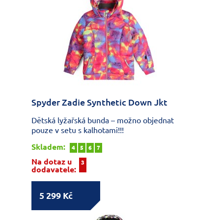
Spyder Zadie Synthetic Down Jkt
Dětská lyžařská bunda – možno objednat
pouze v setu s kalhotami!!!
Skladem:
4
5
6
7
Na dotaz u
3
dodavatele:
5 299 Kč