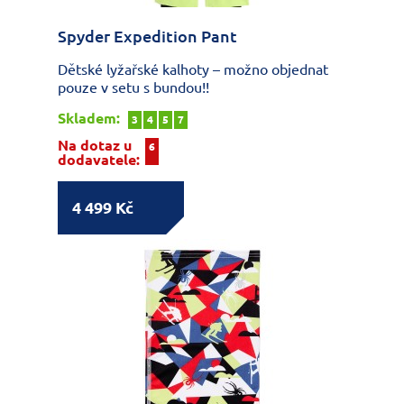
Spyder Expedition Pant
Dětské lyžařské kalhoty – možno objednat
pouze v setu s bundou!!
Skladem:
3
4
5
7
Na dotaz u
6
dodavatele:
4 499 Kč