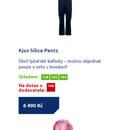
Kjus Silica Pants
Dívčí lyžařské kalhoty – možno objednat
pouze v setu s bundou!!
Skladem:
128
152
164
Na dotaz u
140
dodavatele:
6 490 Kč