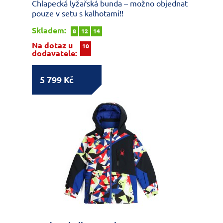
Chlapecká lyžařská bunda – možno objednat
pouze v setu s kalhotami!!
Skladem:
8
12
14
Na dotaz u
10
dodavatele:
5 799 Kč