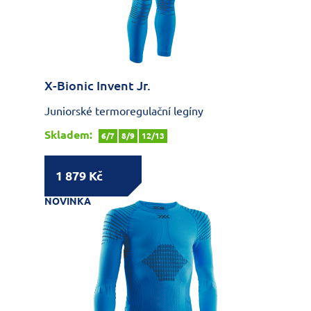
X-Bionic Invent Jr.
Juniorské termoregulační legíny
Skladem:
6/7
8/9
12/13
1 879 Kč
NOVINKA