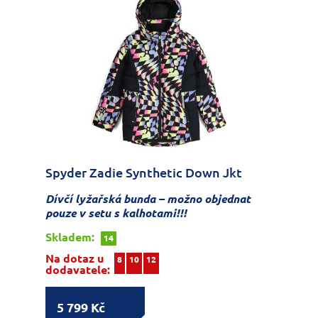
Spyder Zadie Synthetic Down Jkt
Dívčí lyžařská bunda – možno objednat
pouze v setu s kalhotami!!!
Skladem:
14
Na dotaz u
8
10
12
dodavatele:
5 799 Kč