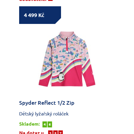
4 499 Kč
Spyder Reflect 1/2 Zip
Dětský lyžařský roláček
Skladem:
4
6
Na dotaz u
3
5
7