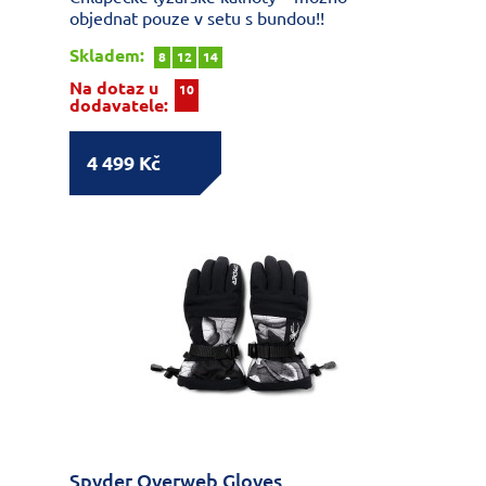
objednat pouze v setu s bundou!!
Skladem:
8
12
14
Na dotaz u
10
dodavatele:
4 499 Kč
Spyder Overweb Gloves