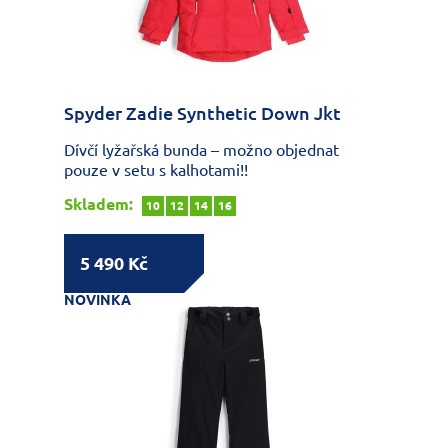
Spyder Zadie Synthetic Down Jkt
Dívčí lyžařská bunda – možno objednat
pouze v setu s kalhotami!!
Skladem:
10
12
14
16
5 490 Kč
NOVINKA