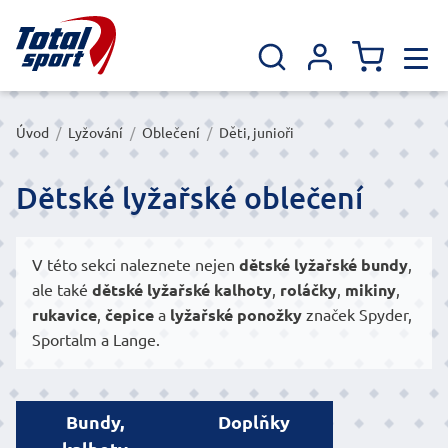
Úvod
/
Lyžování
/
Oblečení
/
Děti, junioři
Dětské lyžařské oblečení
V této sekci naleznete nejen
dětské lyžařské bundy
,
ale také
dětské lyžařské kalhoty
,
roláčky
,
mikiny
,
rukavice
,
čepice
a
lyžařské ponožky
značek Spyder,
Sportalm a Lange.
Bundy,
Doplňky