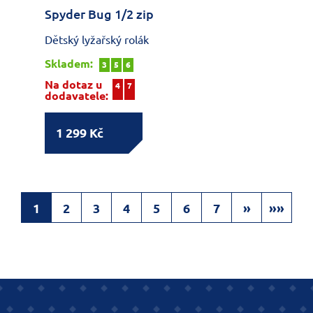
Spyder Bug 1/2 zip
Dětský lyžařský rolák
Skladem:
3
5
6
Na dotaz u
4
7
dodavatele:
1 299 Kč
1
2
3
4
5
6
7
»
»»