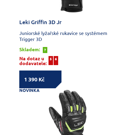
Leki Griffin 3D Jr
Juniorské lyžařské rukavice se systémem
Trigger 3D
Skladem:
7
Na dotaz u
5
6
dodavatele:
1 390 Kč
NOVINKA