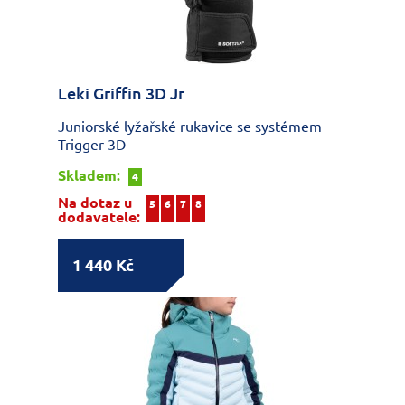
Leki Griffin 3D Jr
Juniorské lyžařské rukavice se systémem
Trigger 3D
Skladem:
4
Na dotaz u
5
6
7
8
dodavatele:
1 440 Kč