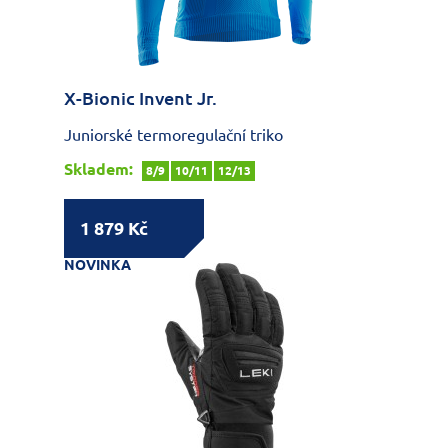
X-Bionic Invent Jr.
Juniorské termoregulační triko
Skladem:
8/9
10/11
12/13
1 879 Kč
NOVINKA