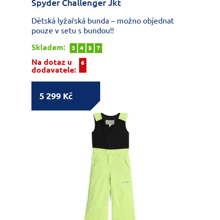
Spyder Challenger Jkt
Dětská lyžařská bunda – možno objednat
pouze v setu s bundou!!
Skladem:
3
4
5
7
Na dotaz u
6
dodavatele:
5 299 Kč