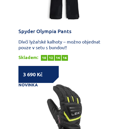
Spyder Olympia Pants
Dívčí lyžařské kalhoty – možno objednat
pouze v setu s bundou!!
Skladem:
10
12
14
16
3 690 Kč
NOVINKA