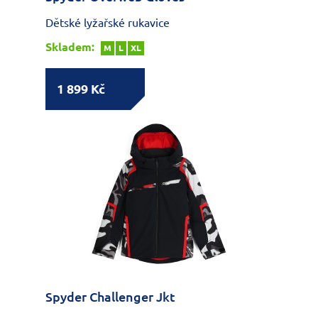
Dětské lyžařské rukavice
Skladem:
M
L
XL
1 899 Kč
Spyder Challenger Jkt