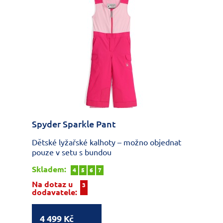
Spyder Sparkle Pant
Dětské lyžařské kalhoty – možno objednat
pouze v setu s bundou
Skladem:
4
5
6
7
Na dotaz u
3
dodavatele:
4 499 Kč