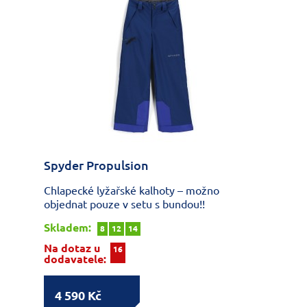
Spyder Propulsion
Chlapecké lyžařské kalhoty – možno
objednat pouze v setu s bundou!!
Skladem:
8
12
14
Na dotaz u
16
dodavatele:
4 590 Kč