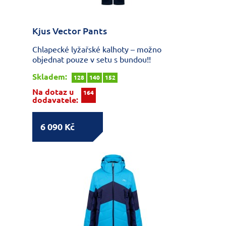
Kjus Vector Pants
Chlapecké lyžařské kalhoty – možno
objednat pouze v setu s bundou!!
Skladem:
128
140
152
Na dotaz u
164
dodavatele:
6 090 Kč