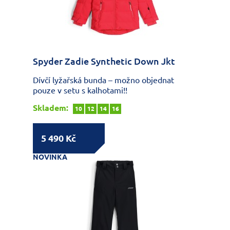
Spyder Zadie Synthetic Down Jkt
Dívčí lyžařská bunda – možno objednat
pouze v setu s kalhotami!!
Skladem:
10
12
14
16
5 490 Kč
NOVINKA