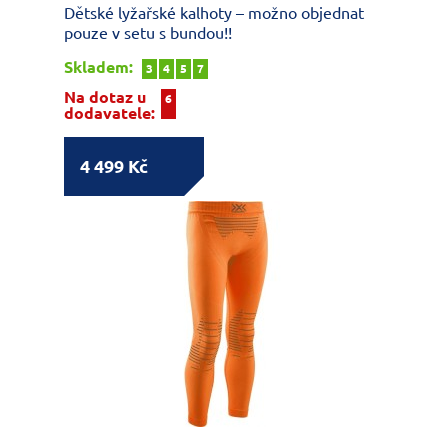
Dětské lyžařské kalhoty – možno objednat
pouze v setu s bundou!!
Skladem:
3
4
5
7
Na dotaz u
6
dodavatele:
4 499 Kč