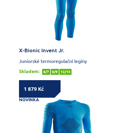
X-Bionic Invent Jr.
Juniorské termoregulační legíny
Skladem:
6/7
8/9
12/13
1 879 Kč
NOVINKA