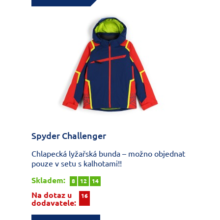
Spyder Challenger
Chlapecká lyžařská bunda – možno objednat
pouze v setu s kalhotami!!
Skladem:
8
12
14
Na dotaz u
16
dodavatele: