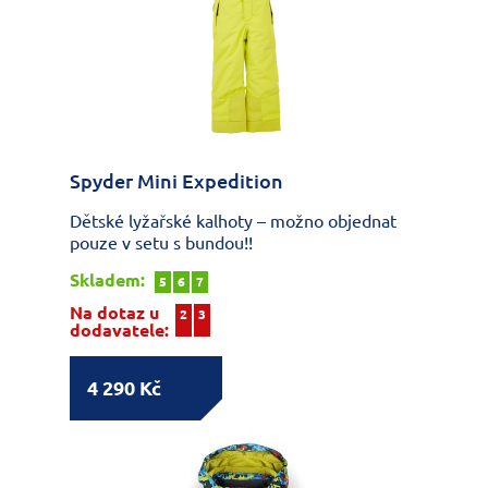
Spyder Mini Expedition
Dětské lyžařské kalhoty – možno objednat
pouze v setu s bundou!!
Skladem:
5
6
7
Na dotaz u
2
3
dodavatele:
4 290 Kč