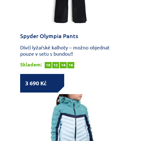
Spyder Olympia Pants
Dívčí lyžařské kalhoty – možno objednat
pouze v setu s bundou!!
Skladem:
10
12
14
16
3 690 Kč