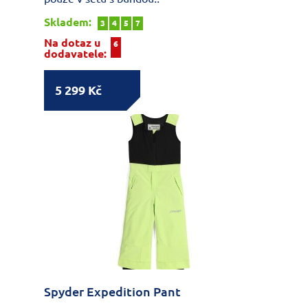
Skladem:
3
4
5
7
Na dotaz u
6
dodavatele:
5 299 Kč
Spyder Expedition Pant