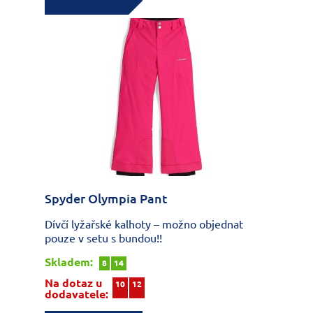
Spyder Olympia Pant
Dívčí lyžařské kalhoty – možno objednat
pouze v setu s bundou!!
Skladem:
8
14
Na dotaz u
10
12
dodavatele: