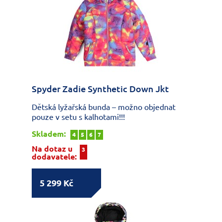
Spyder Zadie Synthetic Down Jkt
Dětská lyžařská bunda – možno objednat
pouze v setu s kalhotami!!!
Skladem:
4
5
6
7
Na dotaz u
3
dodavatele:
5 299 Kč