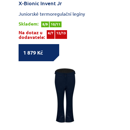
X-Bionic Invent Jr
Juniorské termoregulační legíny
Skladem:
8/9
10/11
Na dotaz u
6/7
12/13
dodavatele:
1 879 Kč