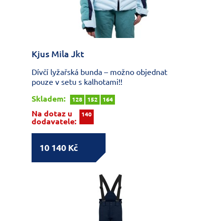
Kjus Mila Jkt
Dívčí lyžařská bunda – možno objednat
pouze v setu s kalhotami!!
Skladem:
128
152
164
Na dotaz u
140
dodavatele:
10 140 Kč