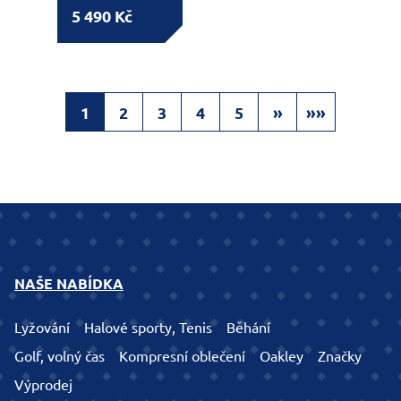
5 490 Kč
1
2
3
4
5
»
»»
NAŠE NABÍDKA
Lyžování
Halové sporty, Tenis
Běhání
Golf, volný čas
Kompresní oblečení
Oakley
Značky
Výprodej