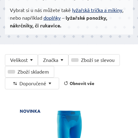
Vybrat si u nás můžete také
lyžařská trička a mikiny
,
nebo například
doplňky
–
lyžařské ponožky,
nákrčníky, či rukavice.
Velikost
Značka
Zboží se slevou
Zboží skladem
Doporučené
Obnovit vše
NOVINKA