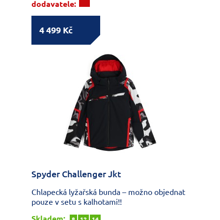
dodavatele:
4 499 Kč
Spyder Challenger Jkt
Chlapecká lyžařská bunda – možno objednat
pouze v setu s kalhotami!!
Skladem:
8
12
14