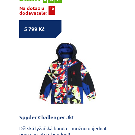
Na dotaz u
10
dodavatele:
5 799 Kč
Spyder Challenger Jkt
Dětská lyžařská bunda – možno objednat
pouze v setu s bundou!!