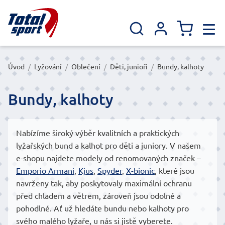
Úvod
/
Lyžování
/
Oblečení
/
Děti, junioři
/
Bundy, kalhoty
Bundy, kalhoty
Nabízíme široký výběr kvalitních a praktických
lyžařských bund a kalhot pro děti a juniory. V našem
e-shopu najdete modely od renomovaných značek –
Emporio Armani
,
Kjus
,
Spyder
,
X-bionic
, které jsou
navrženy tak, aby poskytovaly maximální ochranu
před chladem a větrem, zároveň jsou odolné a
pohodlné. Ať už hledáte bundu nebo kalhoty pro
svého malého lyžaře, u nás si jistě vyberete.