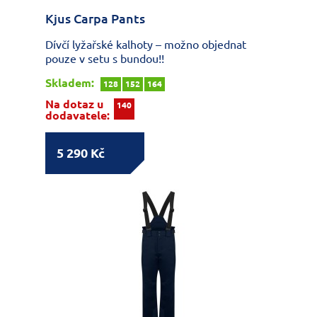
Kjus Carpa Pants
Dívčí lyžařské kalhoty – možno objednat
pouze v setu s bundou!!
Skladem:
128
152
164
Na dotaz u
140
dodavatele:
5 290 Kč