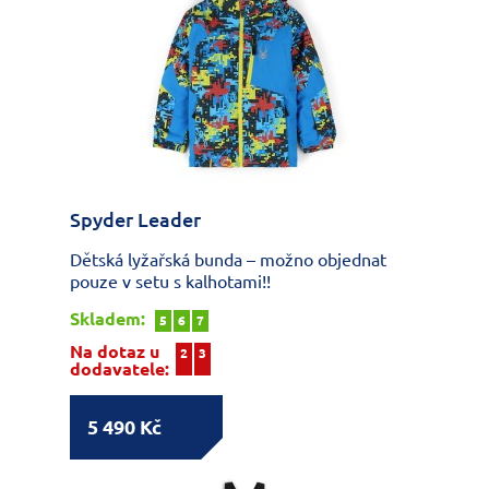
Spyder Leader
Dětská lyžařská bunda – možno objednat
pouze v setu s kalhotami!!
Skladem:
5
6
7
Na dotaz u
2
3
dodavatele:
5 490 Kč