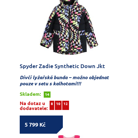
Spyder Zadie Synthetic Down Jkt
Dívčí lyžařská bunda – možno objednat
pouze v setu s kalhotami!!!
Skladem:
14
Na dotaz u
8
10
12
dodavatele:
5 799 Kč