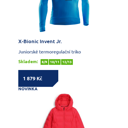
X-Bionic Invent Jr.
Juniorské termoregulační triko
Skladem:
8/9
10/11
12/13
1 879 Kč
NOVINKA