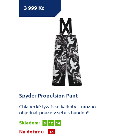
3 999 Kč
Spyder Propulsion Pant
Chlapecké lyžařské kalhoty – možno
objednat pouze v setu s bundou!!
Skladem:
8
12
14
Na dotaz u
10