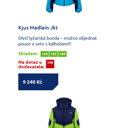
Kjus Madlain Jkt
Dívčí lyžařská bunda – možno objednat
pouze v setu s kalhotami!!
Skladem:
128
152
164
Na dotaz u
140
dodavatele:
9 240 Kč