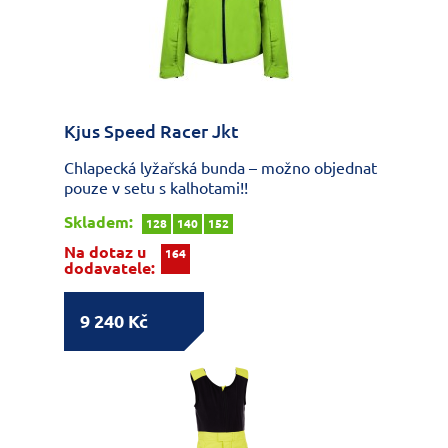
Kjus Speed Racer Jkt
Chlapecká lyžařská bunda – možno objednat
pouze v setu s kalhotami!!
Skladem:
128
140
152
Na dotaz u
164
dodavatele:
9 240 Kč