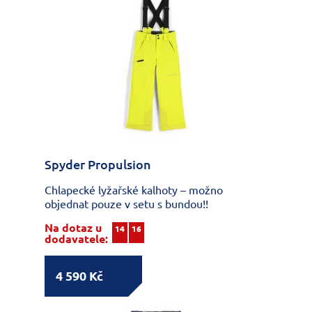
Spyder Propulsion
Chlapecké lyžařské kalhoty – možno
objednat pouze v setu s bundou!!
Na dotaz u
14
16
dodavatele:
4 590 Kč