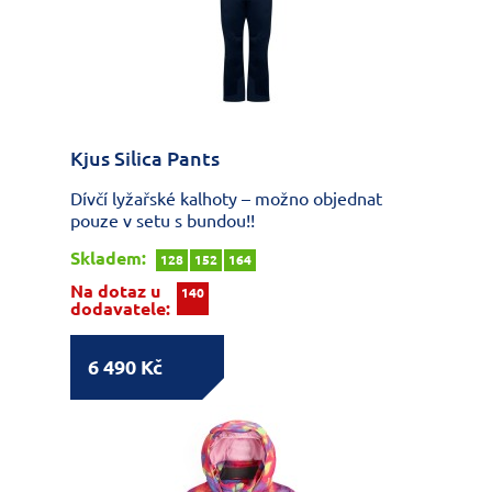
Kjus Silica Pants
Dívčí lyžařské kalhoty – možno objednat
pouze v setu s bundou!!
Skladem:
128
152
164
Na dotaz u
140
dodavatele:
6 490 Kč