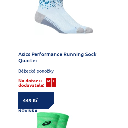
Asics Performance Running Sock
Quarter
Běžecké ponožky
Na dotaz u
M
L
dodavatele:
449 Kč
NOVINKA