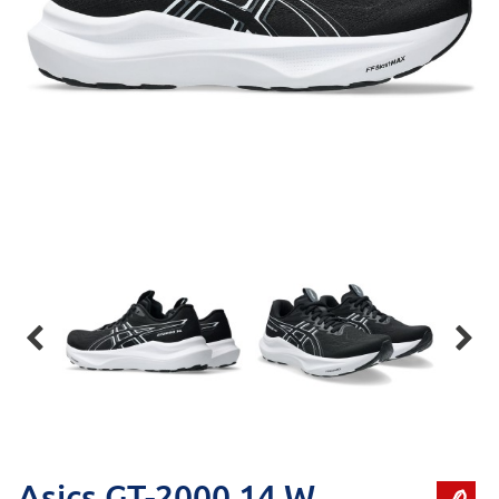


Asics GT-2000 14 W