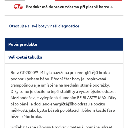
Produkt má dopravu zdarma při platbě kartou.
Otestujte si své boty v naší diagnostice
Popis produktu
Velikostní tabulka
Bota GT-2000™ 14 byla navržena pro energičtější krok a
podporu během běhu. Přední část boty je inspirovaná
trampolínou a je umístěná na mediální straně podrážky.
Díky tomu je docíleno lepší stability a výraznějšího odrazu.
Mezipodešev je vylepšená tlumením FF BLAST™ MAX. Díky
této pěně je docíleno energičtějšího odrazu a pocitu
měkkosti, jako byste běželi po oblacích, během každé fáze
běžeckého kroku.
Svršek z tkané síťoviny Prodyšný materiál pomáhá udržet