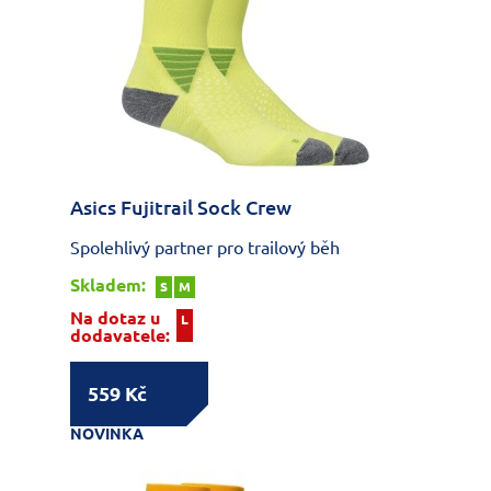
Asics Fujitrail Sock Crew
Spolehlivý partner pro trailový běh
Skladem:
S
M
Na dotaz u
L
dodavatele:
559 Kč
NOVINKA