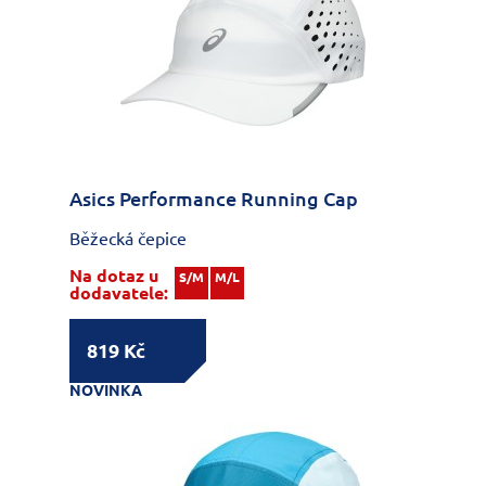
Asics Performance Running Cap
Běžecká čepice
Na dotaz u
S/M
M/L
dodavatele:
819 Kč
NOVINKA