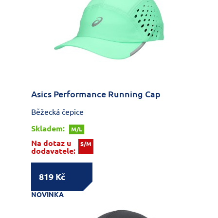
Asics Performance Running Cap
Běžecká čepice
Skladem:
M/L
Na dotaz u
S/M
dodavatele:
819 Kč
NOVINKA