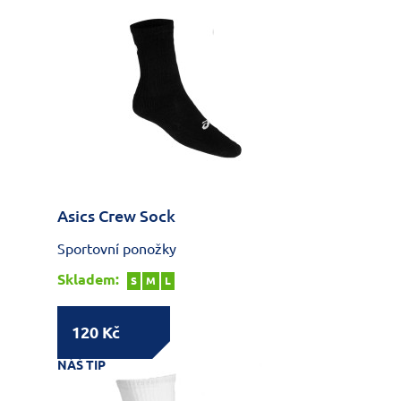
Asics Crew Sock
Sportovní ponožky
Skladem:
S
M
L
120 Kč
NÁŠ TIP