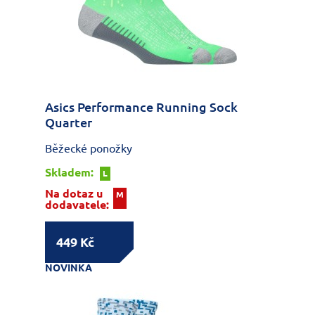
Asics Performance Running Sock
Quarter
Běžecké ponožky
Skladem:
L
Na dotaz u
M
dodavatele:
449 Kč
NOVINKA