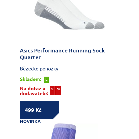
Asics Performance Running Sock
Quarter
Běžecké ponožky
Skladem:
L
Na dotaz u
S
M
dodavatele:
499 Kč
NOVINKA