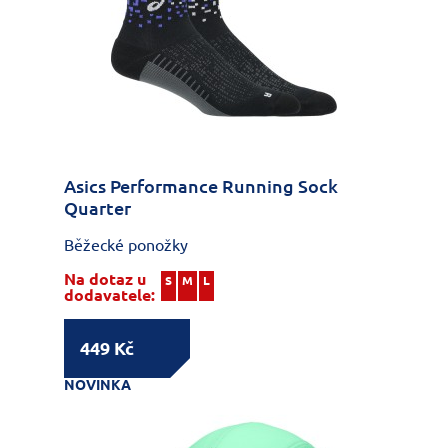
Asics Performance Running Sock
Quarter
Běžecké ponožky
Na dotaz u
S
M
L
dodavatele:
449 Kč
NOVINKA