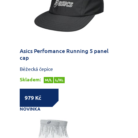
Asics Perfomance Running 5 panel
cap
Běžecká čepice
Skladem:
M/L
L/XL
979 Kč
NOVINKA