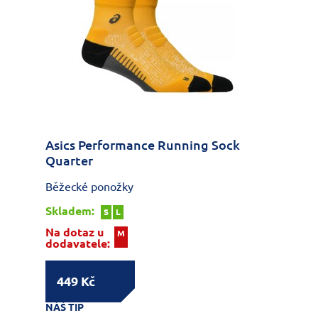
Asics Performance Running Sock
Quarter
Běžecké ponožky
Skladem:
S
L
Na dotaz u
M
dodavatele:
449 Kč
NÁŠ TIP