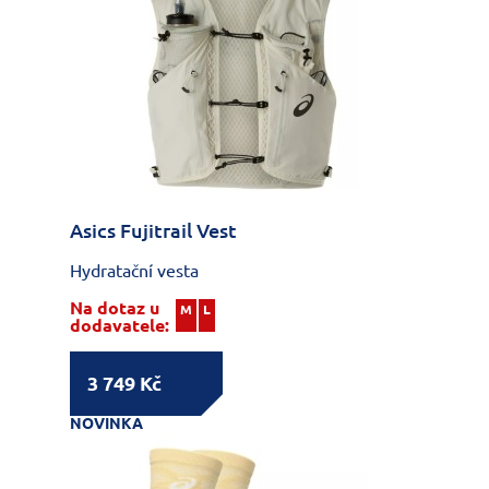
Asics Fujitrail Vest
Hydratační vesta
Na dotaz u
M
L
dodavatele:
3 749 Kč
NOVINKA