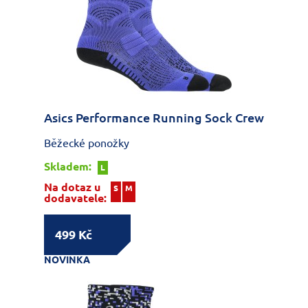
Asics Performance Running Sock Crew
Běžecké ponožky
Skladem:
L
Na dotaz u
S
M
dodavatele:
499 Kč
NOVINKA