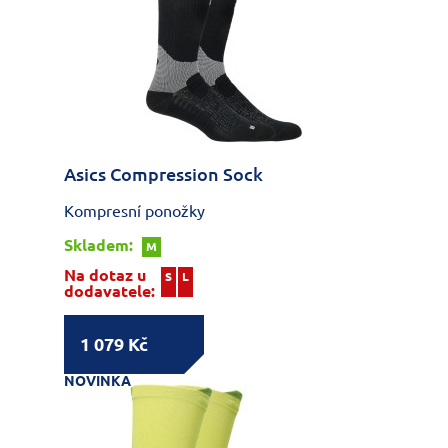
Asics Compression Sock
Kompresní ponožky
Skladem:
M
Na dotaz u
S
L
dodavatele:
1 079 Kč
NOVINKA