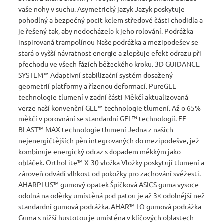
vaše nohy v suchu. Asymetrický jazyk Jazyk poskytuje
pohodlný a bezpečný pocit kolem středové části chodidla a
je řešený tak, aby nedocházelo k jeho rolování. Podrážka
inspirovaná trampolínou Naše podrážka a mezipodešev se
stará o vyšší návratnost energie a zlepšuje efekt odrazu při
přechodu ve všech fázích běžeckého kroku. 3D GUIDANCE
SYSTEM™ Adaptivní stabilizační systém dosažený
geometrií platformy a řízenou deformací. PureGEL
technologie tlumení v zadní části Měkčí aktualizovaná
verze naší konvenční GEL™ technologie tlumení. Až o 65%
měkčí v porovnání se standardní GEL™ technologií. FF
BLAST™ MAX technologie tlumení Jedna z našich
nejenergičtějších pěn integrovaných do mezipodešve, jež
kombinuje energický odraz s dopadem měkkým jako
obláček. OrthoLite™ X-30 vložka Vložky poskytují tlumení a
zároveň odvádí vlhkost od pokožky pro zachování svěžesti.
AHARPLUS™ gumový opatek Špičková ASICS guma vysoce
odolná na oděrky umístěná pod patou je až 3× odolnější než
standardní gumová podrážka. AHAR™ LO gumová podrážka
Guma s nižší hustotou je umístěna v klíčových oblastech