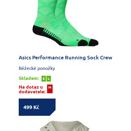
Asics Performance Running Sock Crew
Běžecké ponožky
Skladem:
S
L
Na dotaz u
M
dodavatele:
499 Kč