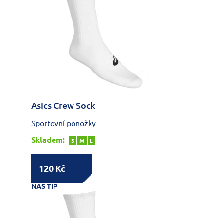
Asics Crew Sock
Sportovní ponožky
Skladem:
S
M
L
120 Kč
NÁŠ TIP