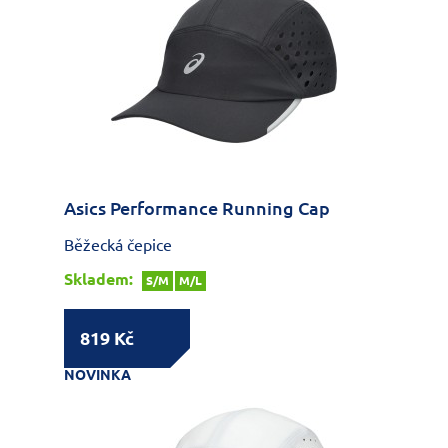
Asics Performance Running Cap
Běžecká čepice
Skladem:
S/M
M/L
819 Kč
NOVINKA