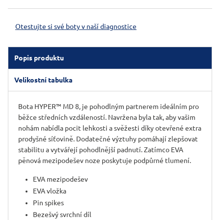
Otestujte si své boty v naší diagnostice
Popis produktu
Velikostní tabulka
Bota HYPER™ MD 8, je pohodlným partnerem ideálním pro
běžce středních vzdáleností. Navržena byla tak, aby vašim
nohám nabídla pocit lehkosti a svěžesti díky otevřené extra
prodyšné síťovině. Dodatečné výztuhy pomáhají zlepšovat
stabilitu a vytvářejí pohodlnější padnutí. Zatímco EVA
pěnová mezipodešev noze poskytuje podpůrné tlumení.
EVA mezipodešev
EVA vložka
Pin spikes
Bezešvý svrchní díl