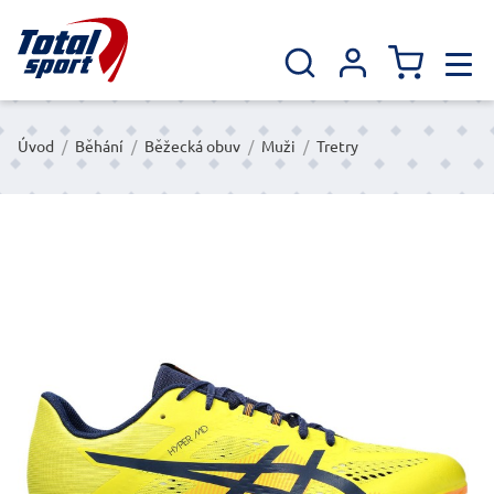
Úvod
/
Běhání
/
Běžecká obuv
/
Muži
/
Tretry