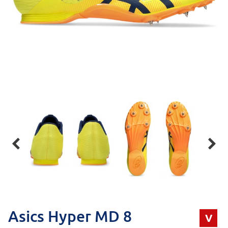


Asics Hyper MD 8
V