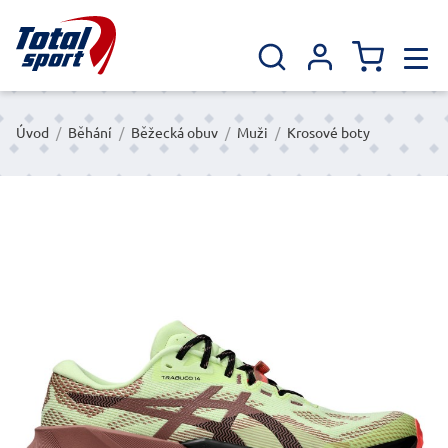
Úvod
/
Běhání
/
Běžecká obuv
/
Muži
/
Krosové boty