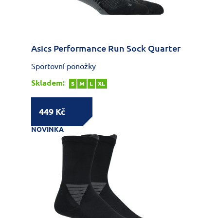
Asics Performance Run Sock Quarter
Sportovní ponožky
Skladem:
S
M
L
XL
449 Kč
NOVINKA