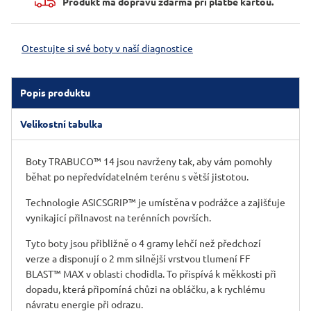
Produkt má dopravu zdarma při platbě kartou.
Otestujte si své boty v naší diagnostice
Popis produktu
Velikostní tabulka
Boty TRABUCO™ 14 jsou navrženy tak, aby vám pomohly
běhat po nepředvídatelném terénu s větší jistotou.
Technologie ASICSGRIP™ je umístěna v podrážce a zajišťuje
vynikající přilnavost na terénních površích. ​
Tyto boty jsou přibližně o 4 gramy lehčí než předchozí
verze a disponují o 2 mm silnější vrstvou tlumení FF
BLAST™ MAX v oblasti chodidla. To přispívá k měkkosti při
dopadu, která připomíná chůzi na obláčku, a k rychlému
návratu energie při odrazu.