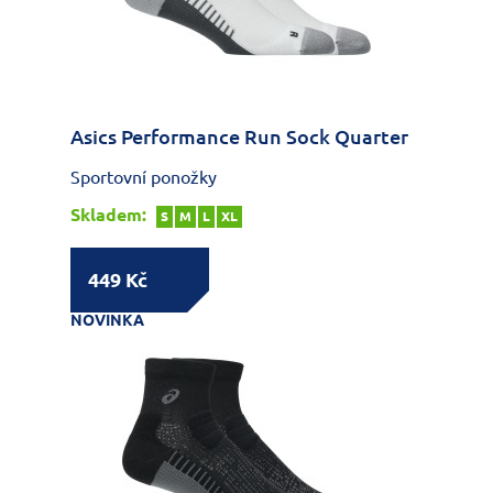
Asics Performance Run Sock Quarter
Sportovní ponožky
Skladem:
S
M
L
XL
449 Kč
NOVINKA