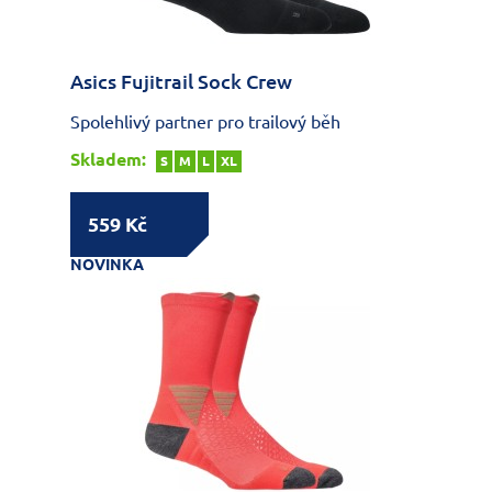
Asics Fujitrail Sock Crew
Spolehlivý partner pro trailový běh
Skladem:
S
M
L
XL
559 Kč
NOVINKA