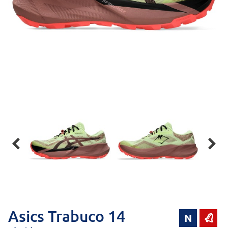


Asics Trabuco 14
N
