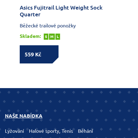
Asics Fujitrail Light Weight Sock
Quarter
Běžecké trailové ponožky
Skladem:
S
M
L
559 Kč
NAŠE NABÍDKA
Lyžování
Halové sporty, Tenis
Běhání