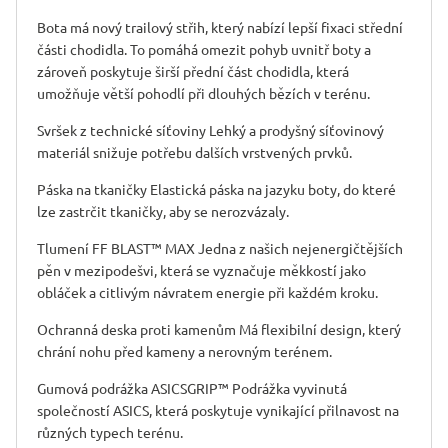
Bota má nový trailový střih, který nabízí lepší fixaci střední
části chodidla. To pomáhá omezit pohyb uvnitř boty a
zároveň poskytuje širší přední část chodidla, která
umožňuje větší pohodlí při dlouhých bězích v terénu.
Svršek z technické síťoviny Lehký a prodyšný síťovinový
materiál snižuje potřebu dalších vrstvených prvků.
Páska na tkaničky Elastická páska na jazyku boty, do které
lze zastrčit tkaničky, aby se nerozvázaly.
Tlumení FF BLAST™ MAX Jedna z našich nejenergičtějších
pěn v mezipodešvi, která se vyznačuje měkkostí jako
obláček a citlivým návratem energie při každém kroku.
Ochranná deska proti kamenům Má flexibilní design, který
chrání nohu před kameny a nerovným terénem.
Gumová podrážka ASICSGRIP™ Podrážka vyvinutá
společností ASICS, která poskytuje vynikající přilnavost na
různých typech terénu.