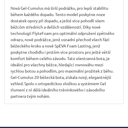
Nová Gel-Cumulus má širší podrážku, pro lepší stabilitu
během každého dopadu. Tento model poskytne noze
dostatek opory při dopadu, a ještě více pohodlí všem
běžcům středních a delších vzdáleností. Díky nové
technologii FlyteFoam pro optimální odpružení zpětného
odrazu, nové podrážce, jenž usnadní přechod všech fází
běžeckého kroku a nové SpEVA Foam Lasting, jenž
poskytne chodidlu i prstům více prostoru pro ještě větší
komfort během celého závodu. Tato všestranná bota, je
ideální pro všechny běžce, hledající rovnováhu mezi
rychlou botou a pohodlím, pro maximální prožitek z běhu.
Gel-Cumulus 20 běžecká bota, získala nový, elegantnější
vzhled. Spolu s ortopedickou vložkou a systémem Gel
tlumení z ní dělá ideálního tréninkového i závodního
partnera tvým nohám.