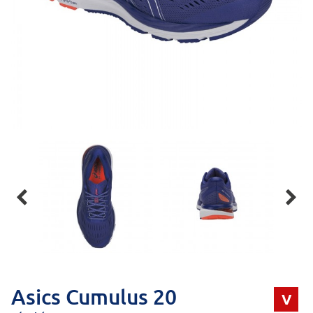


Asics Cumulus 20
V