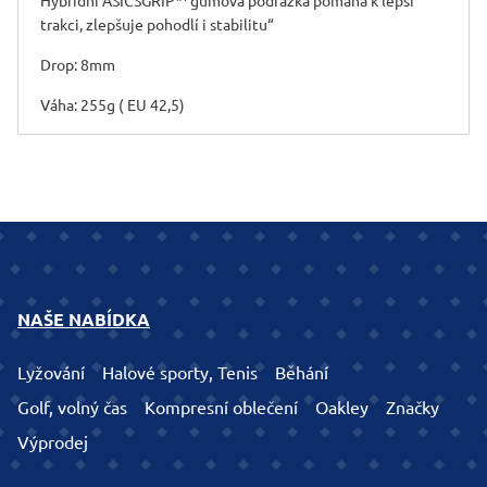
Hybridní ASICSGRIP™ gumová podrážka pomáhá k lepší
trakci, zlepšuje pohodlí i stabilitu“
Drop: 8mm
Váha: 255g ( EU 42,5)
NAŠE NABÍDKA
Lyžování
Halové sporty, Tenis
Běhání
Golf, volný čas
Kompresní oblečení
Oakley
Značky
Výprodej