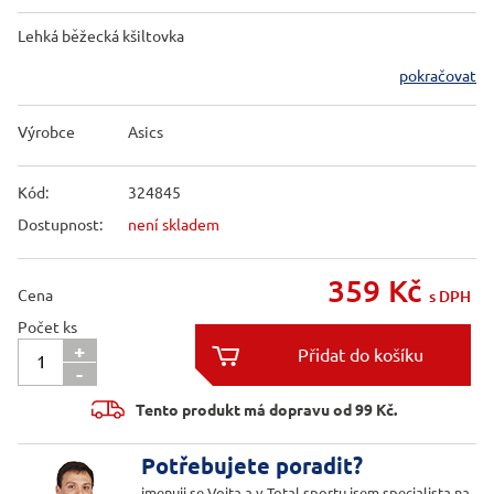
Lehká běžecká kšiltovka
pokračovat
Výrobce
Asics
Kód:
324845
Dostupnost:
není skladem
359
Kč
Cena
s DPH
Počet ks
+

-

Tento produkt má dopravu od 99 Kč.
Potřebujete poradit?
jmenuji se Vojta a v Total sportu jsem specialista na