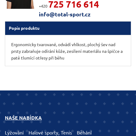
725 716 614
+420
info@total-sport.cz
Popis produktu
Ergonomicky tvarované, odvádí vhlkost, plochý šev nad
prsty zabraňuje odírání kůže, zesílení materiálu na špičce a
patě tlumící otřesy při běhu
NAŠE NABÍDKA
Lyžování
Halové sporty, Tenis
Běhání