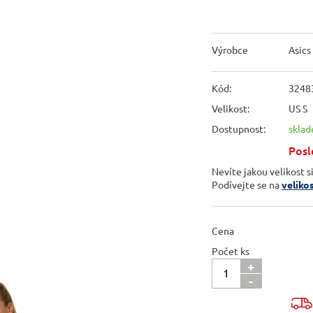
Výrobce
Asics
Kód:
3248
Velikost:
US S
Dostupnost:
skla
Posl
Nevíte jakou velikost s
Podívejte se na
veliko
Cena
Počet ks
+
-