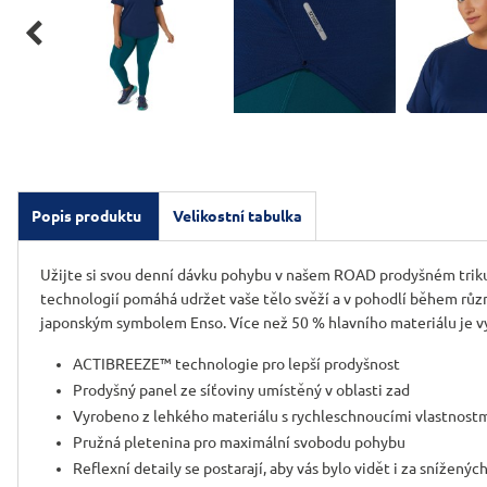

Popis produktu
Velikostní tabulka
Užijte si svou denní dávku pohybu v našem ROAD prodyšném triku
technologií pomáhá udržet vaše tělo svěží a v pohodlí během různ
japonským symbolem Enso. Více než 50 % hlavního materiálu je vyr
ACTIBREEZE™ technologie pro lepší prodyšnost
Prodyšný panel ze síťoviny umístěný v oblasti zad
Vyrobeno z lehkého materiálu s rychleschnoucími vlastnost
Pružná pletenina pro maximální svobodu pohybu
Reflexní detaily se postarají, aby vás bylo vidět i za snížen