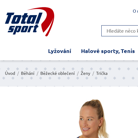
O 
Lyžování
Halové sporty, Tenis
Úvod
/
Běhání
/
Běžecké oblečení
/
Ženy
/
Trička