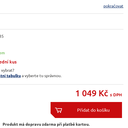
pokračovat
35
dem
ední kus
i vybrat?
stní tabulku
a vyberte tu správnou.
1 049
Kč
s DPH


Produkt má dopravu zdarma při platbě kartou.