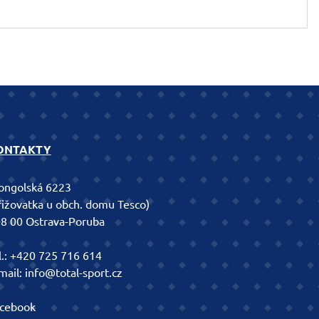
ONTAKTY
ngolská 6223
řižovatka u obch. domu Tesco)
8 00 Ostrava-Poruba
l.:
+420 725 716 614
mail:
info@total-sport.cz
cebook