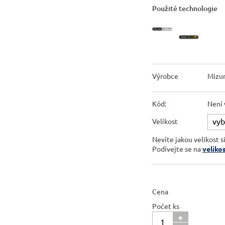
Použité technologie
Výrobce
Mizu
Kód:
Není 
Velikost
Nevíte jakou velikost s
Podívejte se na
veliko
Cena
Počet ks
+