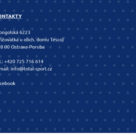
ONTAKTY
ngolská 6223
řižovatka u obch. domu Tesco)
8 00 Ostrava-Poruba
l.:
+420 725 716 614
mail:
info@total-sport.cz
cebook