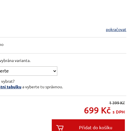
pokračovat
no
vybrána varianta.
i vybrat?
stní tabulku
a vyberte tu správnou.
1 399 Kč
699
Kč
s DPH
