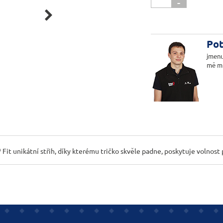
-

Pot
jmenu
mě m
 unikátní střih, díky kterému tričko skvěle padne, poskytuje volnost po