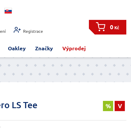
0
Kč
šení
Registrace
Oakley
Značky
Výprodej
ro LS Tee
%
V
o