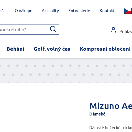
nás
O nákupu
Aktuality
Fotogalerie
Kontakt
Přihlá
Běhání
Golf, volný čas
Kompresní oblečení
Mizuno Ae
Dámské
Dámské běžecké tričk