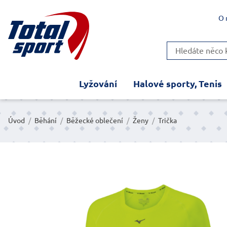
O 
Lyžování
Halové sporty, Tenis
Úvod
/
Běhání
/
Běžecké oblečení
/
Ženy
/
Trička