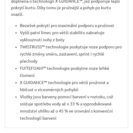
doplněna o technologii X GUIDANCE™, jež podporuje lepší
pokrytí kurtu. Díky tomu je pružnější a pohyb po kurtu
snazší.
Bezešvé pokrytí pro maximální podporu a pružnost
Vyšší patní límec pro větší stabilitu zabraňuje
vyklouznutí nohy z boty
TWISTRUSS™ technologie poskytuje noze podporu pro
rychlé změny směru, zastavení, sprint i rychlé
přechody
FLYTEFOAM™ technologie poskytne noze lehké
tlumení
X GUIDANCE™ technologie pro větší pružnost a
hbitost u vícesměrných po­hybů
Vložky jsou barveny pomocí barvení v roztoku, což
snižuje spotřebu vody až o 33 % a vyprodukované
množství uhlíku až o 45 % ve srovnání s konvenční
technologií barvení