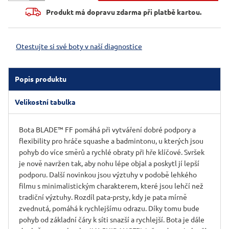
Produkt má dopravu zdarma při platbě kartou.
Otestujte si své boty v naší diagnostice
Popis produktu
Velikostní tabulka
Bota BLADE™ FF pomáhá při vytváření dobré podpory a
flexibility pro hráče squashe a badmintonu, u kterých jsou
pohyb do více směrů a rychlé obraty při hře klíčové. Svršek
je nově navržen tak, aby nohu lépe objal a poskytl jí lepší
podporu. Další novinkou jsou výztuhy v podobě lehkého
filmu s minimalistickým charakterem, které jsou lehčí než
tradiční výztuhy. Rozdíl pata-prsty, kdy je pata mírně
zvednutá, pomáhá k rychlejšímu odrazu. Díky tomu bude
pohyb od základní čáry k síti snazší a rychlejší. Bota je dále