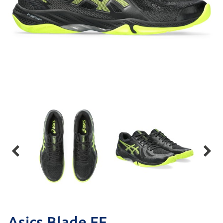


Asics Blade FF