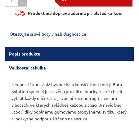
-

Produkt má dopravu zdarma při platbě kartou.
Otestujte si své boty v naší diagnostice
Popis produktu
Velikostní tabulka
Neopustíš kurt, aniž bys nechala kousíček netknutý. Bota
Solution speed 3 je stavěna pro elitní hráčky, které chtějí
vyhrát každý míček. Hraj svou přirozenou agresivní hru
v botách, ve kterých zvládneš každou situaci. A navíc buď
„cool“ díky odolnému gumovému prodyšnému svršku, který
ti poskytne podporu. Určeno na antuku.