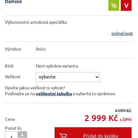
Dámské
%
V
Výkonnostní antuková speciálka
pokračovat
Výrobce
Asics
Kód:
Není vybrána varianta.
Velikost
Nevíte jakou velikost si vybrat?
Podívejte se na
velikostní tabulku
a vyberte tu správnou.
4 099 Kč
2 999
Kč
Cena
s DPH
Počet ks
+
