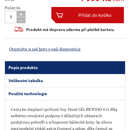
Počet ks
+

-

Produkt má dopravu zdarma při platbě kartou.
Otestujte si své boty v naší diagnostice
Popis produktu
Velikostní tabulka
Použité technologie
Cesta ke zlepšení rychlosti hry. Nové GEL-BEYOND 6 ti díky
velkému množství podpory v důležitých oblastech
poskytnou pohodlí a schopnosti běžecké boty. Se silnou
mezipodešví získáš extra tlumení a odraz, díky čemuž se