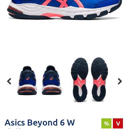


Asics Beyond 6 W
%
V