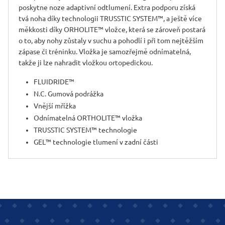
poskytne noze adaptivní odtlumení. Extra podporu získá
tvá noha díky technologii TRUSSTIC SYSTEM™, a ještě více
měkkosti díky ORHOLITE™ vložce, která se zároveň postará
o to, aby nohy zůstaly v suchu a pohodlí i při tom nejtěžším
zápase či tréninku. Vložka je samozřejmě odnímatelná,
takže ji lze nahradit vložkou ortopedickou.
FLUIDRIDE™
N.C. Gumová podrážka
Vnější mřížka
Odnímatelná ORTHOLITE™ vložka
TRUSSTIC SYSTEM™ technologie
GEL™ technologie tlumení v zadní části