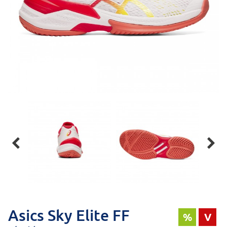


Asics Sky Elite FF
%
V