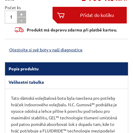
Počet ks
+

-

Produkt má dopravu zdarma při platbě kartou.
Otestujte si své boty v naší diagnostice
Popis produktu
Velikostní tabulka
Tato dámská volejbalová bota byla navržena pro potřeby
hráček indoorového volejbalu. N.C. Gumová™ podrážka je
vysoce odolná a lehce přilne k povrchu pod tebou pro
maximální stabilitu, GEL™ technologie tlumení umístěná
pod patou pomáhá absorbovat šok z dopadu tam, kde to
hráč potřebuje a FLUIDRIDE™ technologie mezipodešvi