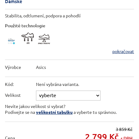
Dámské
Stabilita, odtlumení, podpora a pohodlí
Použité technologie
pokračovat
Výrobce
Asics
Kód:
Není vybrána varianta.
Velikost
Nevíte jakou velikost si vybrat?
Podívejte se na
velikostní tabulku
a vyberte tu správnou.
3 859 Kč
2 799
Kč
Cena
s DPH