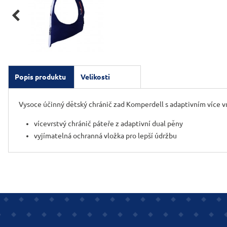

Popis produktu
Velikosti
Vysoce účinný dětský chránič zad Komperdell s adaptivním více 
vícevrstvý chránič páteře z adaptivní dual pěny
vyjímatelná ochranná vložka pro lepší údržbu