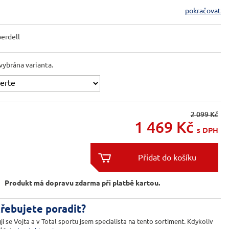
pokračovat
erdell
vybrána varianta.
2 099 Kč
1 469
Kč
s DPH


Produkt má dopravu zdarma při platbě kartou.
řebujete poradit?
ji se Vojta a v Total sportu jsem specialista na tento sortiment. Kdykoliv