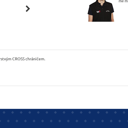
mě m

vrstvým CROSS chráničem.