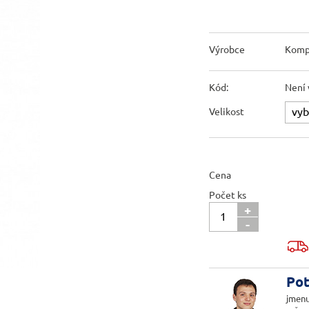
Výrobce
Komp
Kód:
Není 
Velikost
Cena
Počet ks
+
-
Pot
jmenu