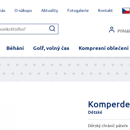
nás
O nákupu
Aktuality
Fotogalerie
Kontakt
Přihlá
Běhání
Golf, volný čas
Kompresní oblečení
Komperdel
Dětské
Dětský chránič páteře