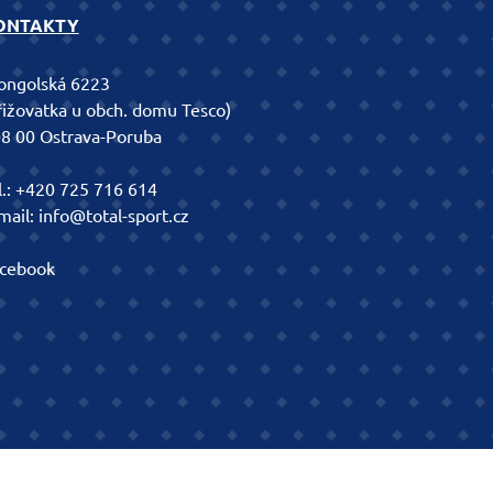
ONTAKTY
ngolská 6223
řižovatka u obch. domu Tesco)
8 00 Ostrava-Poruba
l.:
+420 725 716 614
mail:
info@total-sport.cz
cebook