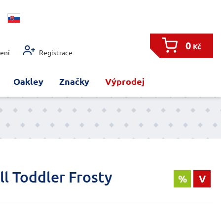
0
Kč
šení
Registrace
Oakley
Značky
Výprodej
l Toddler Frosty
%
V