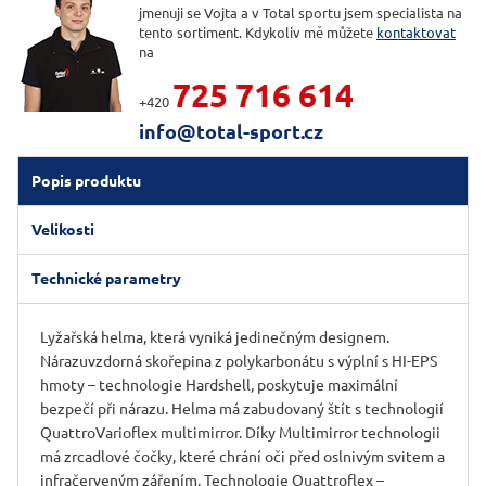
jmenuji se Vojta a v Total sportu jsem specialista na
tento sortiment. Kdykoliv mě můžete
kontaktovat
na
725 716 614
+420
info@total-sport.cz
Popis produktu
Velikosti
Technické parametry
Lyžařská helma, která vyniká jedinečným designem.
Nárazuvzdorná skořepina z polykarbonátu s výplní s HI-EPS
hmoty – technologie Hardshell, poskytuje maximální
bezpečí při nárazu. Helma má zabudovaný štít s technologií
QuattroVarioflex multimirror. Díky Multimirror technologii
má zrcadlové čočky, které chrání oči před oslnivým svitem a
infračerveným zářením. Technologie Quattroflex –