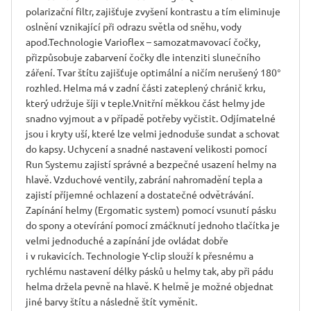
polarizační filtr, zajišťuje zvyšení kontrastu a tím eliminuje
oslnění vznikající při odrazu světla od sněhu, vody
apod.Technologie Varioflex – samozatmavovací čočky,
přizpůsobuje zabarvení čočky dle intenziti slunečního
záření. Tvar štítu zajišťuje optimální a ničím nerušený 180°
rozhled. Helma má v zadní části zateplený chránič krku,
který udržuje šíji v teple.Vnitřní měkkou část helmy jde
snadno vyjmout a v případě potřeby vyčistit. Odjímatelné
jsou i kryty uší, které lze velmi jednoduše sundat a schovat
do kapsy. Uchycení a snadné nastavení velikosti pomocí
Run Systemu zajistí správné a bezpečné usazení helmy na
hlavě. Vzduchové ventily, zabrání nahromadění tepla a
zajistí příjemné ochlazení a dostatečné odvětrávání.
Zapínání helmy (Ergomatic system) pomocí vsunutí pásku
do spony a otevírání pomocí zmáčknutí jednoho tlačítka je
velmi jednoduché a zapínání jde ovládat dobře
i v rukavicích. Technologie Y-clip slouží k přesnému a
rychlému nastavení délky pásků u helmy tak, aby při pádu
helma držela pevně na hlavě. K helmě je možné objednat
jiné barvy štítu a následně štít vyměnit.