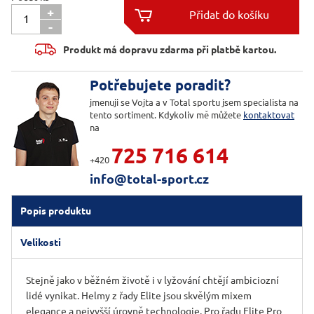
+

-

Produkt má dopravu zdarma při platbě kartou.
Potřebujete poradit?
jmenuji se Vojta a v Total sportu jsem specialista na
tento sortiment. Kdykoliv mě můžete
kontaktovat
na
725 716 614
+420
info@total-sport.cz
Popis produktu
Velikosti
Stejně jako v běžném životě i v lyžování chtějí ambiciozní
lidé vynikat. Helmy z řady Elite jsou skvělým mixem
elegance a nejvyšší úrovně technologie. Pro řadu Elite Pro