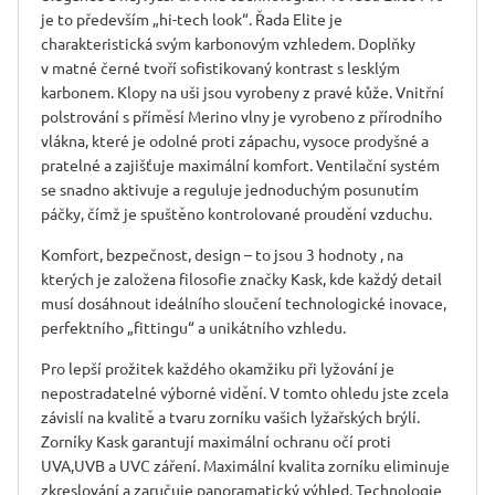
je to především „hi-tech look“. Řada Elite je
charakteristická svým karbonovým vzhledem. Doplňky
v matné černé tvoří sofistikovaný kontrast s lesklým
karbonem. Klopy na uši jsou vyrobeny z pravé kůže. Vnitřní
polstrování s příměsí Merino vlny je vyrobeno z přírodního
vlákna, které je odolné proti zápachu, vysoce prodyšné a
pratelné a zajišťuje maximální komfort. Ventilační systém
se snadno aktivuje a reguluje jednoduchým posunutím
páčky, čímž je spuštěno kontrolované proudění vzduchu.
Komfort, bezpečnost, design – to jsou 3 hodnoty , na
kterých je založena filosofie značky Kask, kde každý detail
musí dosáhnout ideálního sloučení technologické inovace,
perfektního „fittingu“ a unikátního vzhledu.
Pro lepší prožitek každého okamžiku při lyžování je
nepostradatelné výborné vidění. V tomto ohledu jste zcela
závislí na kvalitě a tvaru zorníku vašich lyžařských brýlí.
Zorníky Kask garantují maximální ochranu očí proti
UVA,UVB a UVC záření. Maximální kvalita zorníku eliminuje
zkreslování a zaručuje panoramatický výhled. Technologie