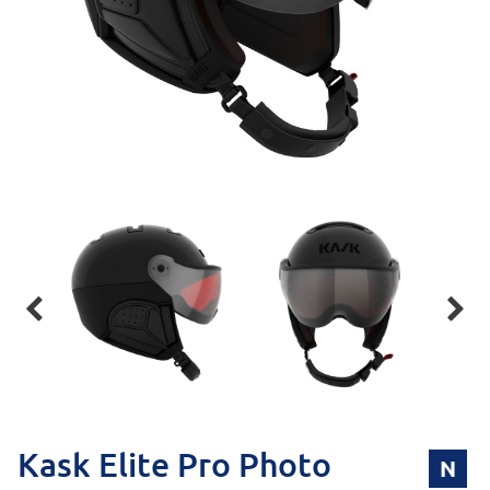


Kask Elite Pro Photo
N