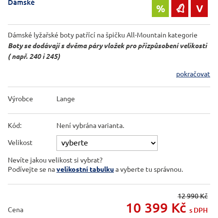
Dámské
%
V

Dámské lyžařské boty patřící na špičku All-Mountain kategorie
Boty se dodávají s dvěma páry vložek pro přizpůsobení velikosti
( např. 240 i 245)
pokračovat
Výrobce
Lange
Kód:
Není vybrána varianta.
Velikost
Nevíte jakou velikost si vybrat?
Podívejte se na
velikostní tabulku
a vyberte tu správnou.
12 990 Kč
10 399
Kč
Cena
s DPH