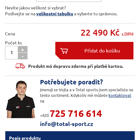
Nevíte jakou velikost si vybrat?
Podívejte se na
velikostní tabulku
a vyberte tu správnou.
22 490
Kč
Cena
s DPH
Počet ks
+

-

Produkt má dopravu zdarma při platbě kartou.
Potřebujete poradit?
jmenuji se Vojta a v Total sportu jsem specialista na
tento sortiment. Kdykoliv mě můžete
kontaktovat
na
725 716 614
+420
info@total-sport.cz
Popis produktu