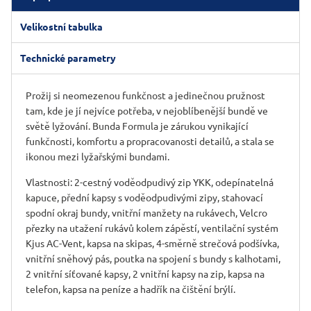
Velikostní tabulka
Technické parametry
Prožij si neomezenou funkčnost a jedinečnou pružnost
tam, kde je jí nejvíce potřeba, v nejoblíbenější bundě ve
světě lyžování. Bunda Formula je zárukou vynikající
funkčnosti, komfortu a propracovanosti detailů, a stala se
ikonou mezi lyžařskými bundami.
Vlastnosti: 2-cestný voděodpudivý zip YKK, odepínatelná
kapuce, přední kapsy s voděodpudivými zipy, stahovací
spodní okraj bundy, vnitřní manžety na rukávech, Velcro
přezky na utažení rukávů kolem zápěstí, ventilační systém
Kjus AC-Vent, kapsa na skipas, 4-směrně strečová podšívka,
vnitřní sněhový pás, poutka na spojení s bundy s kalhotami,
2 vnitřní síťované kapsy, 2 vnitřní kapsy na zip, kapsa na
telefon, kapsa na peníze a hadřík na čištění brýlí.