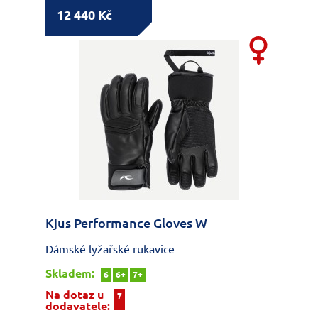
12 440 Kč
Kjus Performance Gloves W
Dámské lyžařské rukavice
Skladem:
6
6+
7+
Na dotaz u
7
dodavatele: