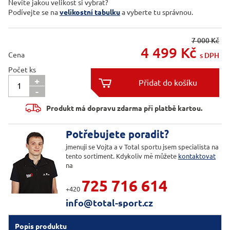
Nevíte jakou velikost si vybrat?
Podívejte se na
velikostní tabulku
a vyberte tu správnou.
7 000 Kč
4 499
Kč
Cena
s DPH
Počet ks
+

-

Produkt má dopravu zdarma při platbě kartou.
Potřebujete poradit?
jmenuji se Vojta a v Total sportu jsem specialista na
tento sortiment. Kdykoliv mě můžete
kontaktovat
na
725 716 614
+420
info@total-sport.cz
Popis produktu