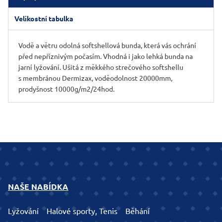
Velikostní tabulka
Vodě a větru odolná softshellová bunda, která vás ochrání
před nepříznivým počasím. Vhodná i jako lehká bunda na
jarní lyžování. Ušitá z měkkého strečového softshellu
s membránou Dermizax, voděodolnost 20000mm,
prodyšnost 10000g/m2/24hod.
NAŠE NABÍDKA
Lyžování
Halové sporty, Tenis
Běhání