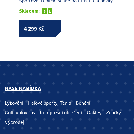
Sportovní funkční sukně na turistiku a běžky
Skladem:
S
L
4 299 Kč
NAŠE NABÍDKA
Lyžování
Halové sporty, Tenis
Běhání
Golf, volný čas
Kompresní oblečení
Oakley
Značky
Výprodej