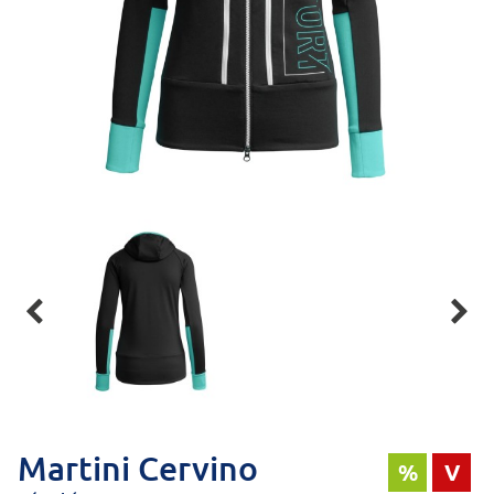


Martini Cervino
%
V