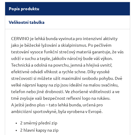
Popis produktu
Velikostní tabulka
CERVINO je lehká bunda vyvinuta pro intenzivní aktivity
jako je běžecké lyžování a skialpinismus. Po pečlivém
testování vysoce funkční strečový materiá garantuje, že vás
udrží v suchu a teple, jakkoliv náročný bude váš výkon.
Technická a odolná na povrchu, jemná a hřejivá uvnitř,
efektivně odvádí vlhkost a rychle schne. Díky vysoké
strečovosti si můžete užít maximální svobodu pohybu. Dvě
velké náprsní kapsy na zip jsou ideální na malou svačinku,
telefon nebo jiné drobnosti. Ve zhoršené viditelnosti a ve
tmě zvyšuje vaši bezpečnost reflexní logo na rukávu.
A ještě jedno plus – tato lehká bunda, určená pro
ambiciózní sportovkyně, byla vyrobena v Evropě.
2 směrný přední zip
2 hlavní kapsy na zip