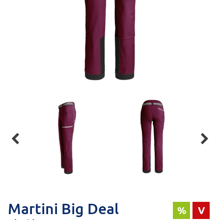


Martini Big Deal
%
V