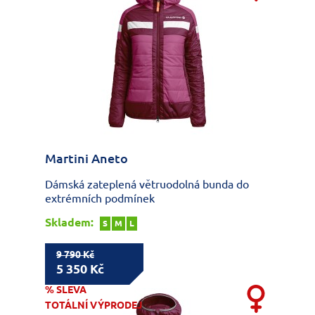
Martini Aneto
Dámská zateplená větruodolná bunda do
extrémních podmínek
Skladem:
S
M
L
9 790 Kč
5 350 Kč
% SLEVA
TOTÁLNÍ VÝPRODEJ