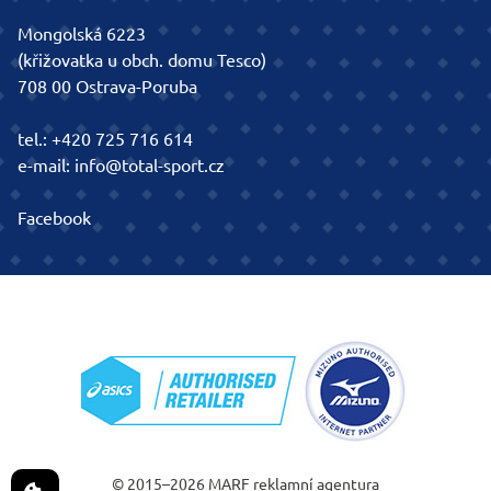
Mongolská 6223
(křižovatka u obch. domu Tesco)
708 00 Ostrava-Poruba
tel.:
+420 725 716 614
e-mail:
info@total-sport.cz
Facebook
© 2015–2026
MARF
reklamní agentura