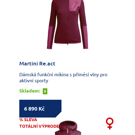
Martini Re.act
Dámská funkční mikina s příměsí vlny pro
aktivní sporty
Skladem:
S
6 890 Kč
% SLEVA
TOTÁLNÍ VÝPRODEJ