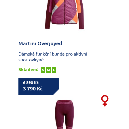
Martini Overjoyed
Dámská funkční bunda pro aktivní
sportovkyně
Skladem:
S
M
L
6 890 Kč
3 790 Kč