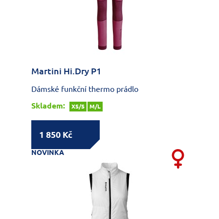
Martini Hi.Dry P1
Dámské funkční thermo prádlo
Skladem:
XS/S
M/L
1 850 Kč
NOVINKA