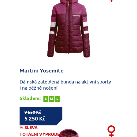
Martini Yosemite
Dámská zateplená bunda na aktivní sporty
i na běžné nošení
Skladem:
S
M
L
9 550 Kč
5 250 Kč
% SLEVA
TOTÁLNÍ VÝPRODEJ