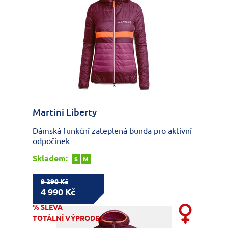
Martini Liberty
Dámská funkční zateplená bunda pro aktivní
odpočinek
Skladem:
S
M
9 290 Kč
4 990 Kč
% SLEVA
TOTÁLNÍ VÝPRODEJ