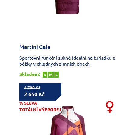
Martini Gale
Sportovní funkční sukně ideální na turistiku a
běžky v chladných zimních dnech
Skladem:
S
M
L
4 790 Kč
2 650 Kč
% SLEVA
TOTÁLNÍ VÝPRODEJ