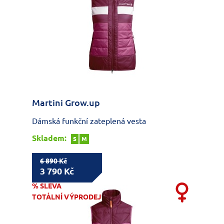
Martini Grow.up
Dámská funkční zateplená vesta
Skladem:
S
M
6 890 Kč
3 790 Kč
% SLEVA
TOTÁLNÍ VÝPRODEJ