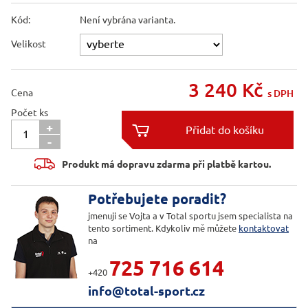
Kód:
Není vybrána varianta.
Velikost
3 240
Kč
Cena
s DPH
Počet ks
+

-

Produkt má dopravu zdarma při platbě kartou.
Potřebujete poradit?
jmenuji se Vojta a v Total sportu jsem specialista na
tento sortiment. Kdykoliv mě můžete
kontaktovat
na
725 716 614
+420
info@total-sport.cz