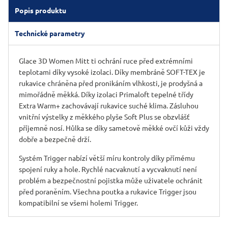
Popis produktu
Technické parametry
Glace 3D Women Mitt ti ochrání ruce před extrémními
teplotami díky vysoké izolaci. Díky membráně SOFT-TEX je
rukavice chráněna před pronikáním vlhkosti, je prodyšná a
mimořádně měkká. Díky izolaci Primaloft tepelné třídy
Extra Warm+ zachovávají rukavice suché klima. Zásluhou
vnitřní výstelky z měkkého plyše Soft Plus se obzvlášť
příjemně nosí. Hůlka se díky sametově měkké ovčí kůži vždy
dobře a bezpečně drží.
Systém Trigger nabízí větší míru kontroly díky přímému
spojení ruky a hole. Rychlé nacvaknutí a vycvaknutí není
problém a bezpečnostní pojistka může uživatele ochránit
před poraněním. Všechna poutka a rukavice Trigger jsou
kompatibilní se všemi holemi Trigger.