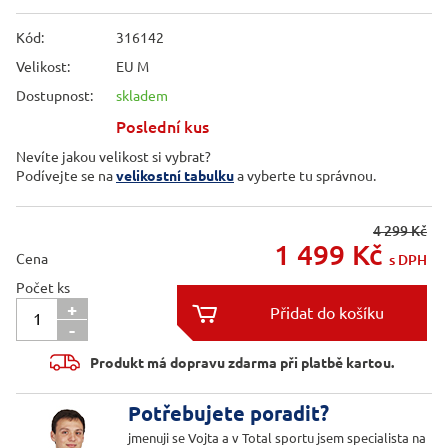
Kód:
316142
Velikost:
EU M
Dostupnost:
skladem
Poslední kus
Nevíte jakou velikost si vybrat?
Podívejte se na
velikostní tabulku
a vyberte tu správnou.
4 299 Kč
1 499
Kč
Cena
s DPH
Počet ks
+

-

Produkt má dopravu zdarma při platbě kartou.
Potřebujete poradit?
jmenuji se Vojta a v Total sportu jsem specialista na