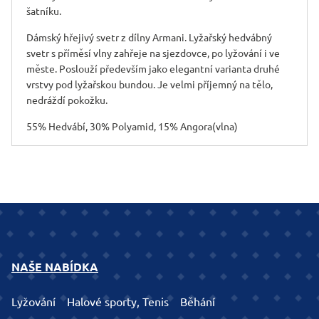
šatníku.
Dámský hřejivý svetr z dílny Armani. Lyžařský hedvábný
svetr s příměsí vlny zahřeje na sjezdovce, po lyžování i ve
měste. Poslouží především jako elegantní varianta druhé
vrstvy pod lyžařskou bundou. Je velmi příjemný na tělo,
nedráždí pokožku.
55% Hedvábí, 30% Polyamid, 15% Angora(vlna)
NAŠE NABÍDKA
Lyžování
Halové sporty, Tenis
Běhání