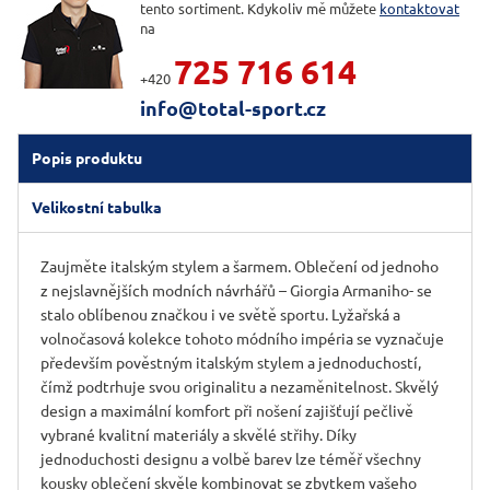
tento sortiment. Kdykoliv mě můžete
kontaktovat
na
725 716 614
+420
info@total-sport.cz
Popis produktu
Velikostní tabulka
Zaujměte italským stylem a šarmem. Oblečení od jednoho
z nejslavnějších modních návrhářů – Giorgia Armaniho- se
stalo oblíbenou značkou i ve světě sportu. Lyžařská a
volnočasová kolekce tohoto módního impéria se vyznačuje
především pověstným italským stylem a jednoduchostí,
čímž podtrhuje svou originalitu a nezaměnitelnost. Skvělý
design a maximální komfort při nošení zajišťují pečlivě
vybrané kvalitní materiály a skvělé střihy. Díky
jednoduchosti designu a volbě barev lze téměř všechny
kousky oblečení skvěle kombinovat se zbytkem vašeho