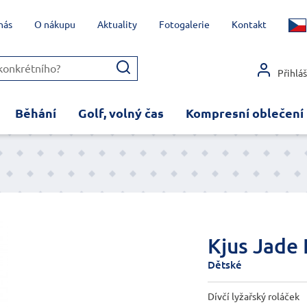
nás
O nákupu
Aktuality
Fotogalerie
Kontakt
Přihlá
Běhání
Golf, volný čas
Kompresní oblečení
Kjus Jade 
Dětské
Dívčí lyžařský roláček