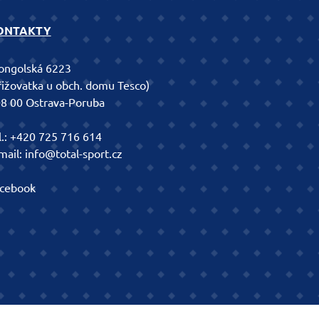
ONTAKTY
ngolská 6223
řižovatka u obch. domu Tesco)
8 00 Ostrava-Poruba
l.:
+420 725 716 614
mail:
info@total-sport.cz
cebook