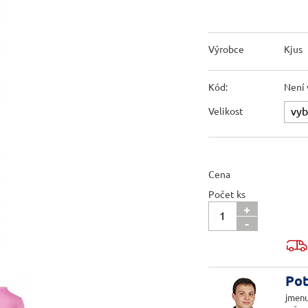
Výrobce
Kjus
Kód:
Není 
Velikost
Cena
Počet ks
+
-
Pot
jmenu