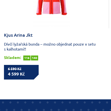
Kjus Arina Jkt
Dívčí lyžařská bunda – možno objednat pouze v setu
s kalhotami!!
Skladem:
116
140
6 590 Kč
4 599 Kč