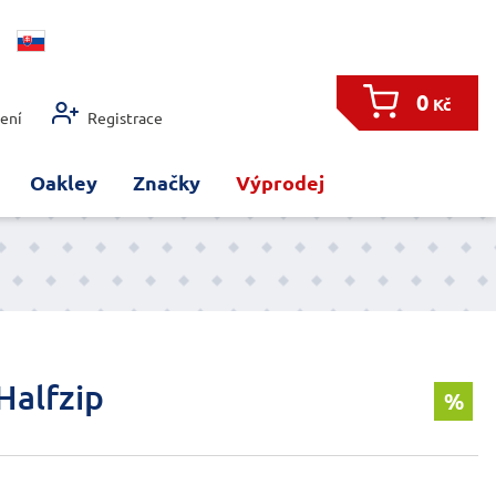
0
Kč
šení
Registrace
Oakley
Značky
Výprodej
Halfzip
%