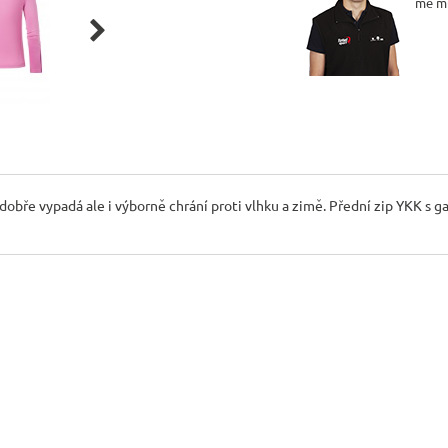
mě m

dobře vypadá ale i výborně chrání proti vlhku a zimě. Přední zip YKK s ga