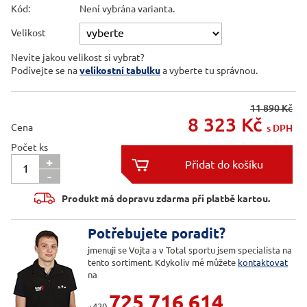
Kód:
Není vybrána varianta.
Velikost
Nevíte jakou velikost si vybrat?
Podívejte se na
velikostní tabulku
a vyberte tu správnou.
11 890 Kč
8 323
Kč
Cena
s DPH
Počet ks
+

-

Produkt má dopravu zdarma při platbě kartou.
Potřebujete poradit?
jmenuji se Vojta a v Total sportu jsem specialista na
tento sortiment. Kdykoliv mě můžete
kontaktovat
na
725 716 614
+420