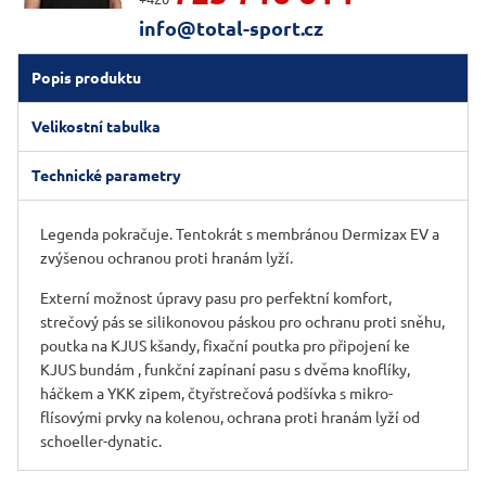
info@total-sport.cz
Popis produktu
Velikostní tabulka
Technické parametry
Legenda pokračuje. Tentokrát s membránou Dermizax EV a
zvýšenou ochranou proti hranám lyží.
Externí možnost úpravy pasu pro perfektní komfort,
strečový pás se silikonovou páskou pro ochranu proti sněhu,
poutka na KJUS kšandy, fixační poutka pro připojení ke
KJUS bundám , funkční zapínaní pasu s dvěma knoflíky,
háčkem a YKK zipem, čtyřstrečová podšívka s mikro-
flísovými prvky na kolenou, ochrana proti hranám lyží od
schoeller-dynatic.