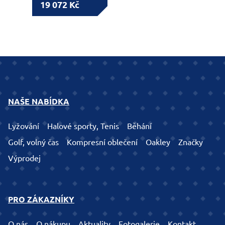
19 072 Kč
NAŠE NABÍDKA
Lyžování
Halové sporty, Tenis
Běhání
Golf, volný čas
Kompresní oblečení
Oakley
Značky
Výprodej
PRO ZÁKAZNÍKY
O nás
O nákupu
Aktuality
Fotogalerie
Kontakt