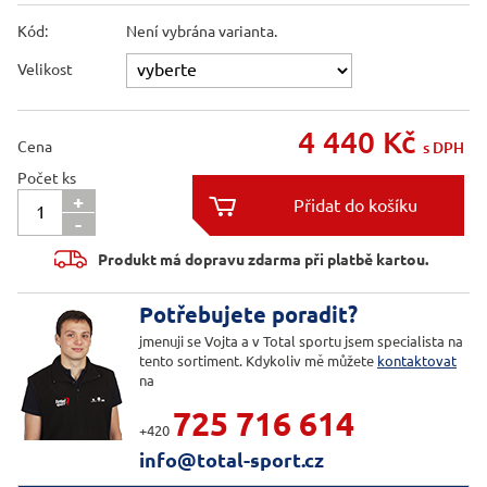
Kód:
Není vybrána varianta.
Velikost
4 440
Kč
Cena
s DPH
Počet ks
+

-

Produkt má dopravu zdarma při platbě kartou.
Potřebujete poradit?
jmenuji se Vojta a v Total sportu jsem specialista na
tento sortiment. Kdykoliv mě můžete
kontaktovat
na
725 716 614
+420
info@total-sport.cz