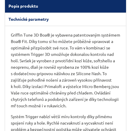
Popis produktu
Technické parametry
Griffin Tune 3D Boa® je vybavena patentovaným systémem
Boa® Fit. Díky tomu si ho můžete průběžně upravovat a
optimálně přizpůsobit své ruce. To vám v kombinaci se
systémem Trigger 3D umožňuje dokonalou kontrolu nad
holí. Svršek je vyroben z prvotřídní kozí kůže, softshellu a
neoprenu, dlaň je rovněž vyrobena ze 100% kozí kůže
s dodatečnou gripovou nášivkou ze Silicone Nash. To
zajišťuje pohodlné nošení a zároveň vysokou přilnavost
k holi. Díky izolaci Primaloft a výstelce Micro Bemberg jsou
Vaše ruce optimálně chráněny před chladem. Ovládání
chytrých telefonů a podobných zařízení je díky technologii
mf touch možné i v rukavicích.
Systém Trigger nabízí větší míru kontroly díky přímému
spojení ruky a hole. Rychlé nacvaknutí a vycvaknutí není
problém a bezpečnostní pojistka může uživatele ochránit