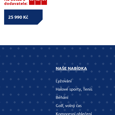
dodavatele:
25 990 Kč
NAŠE NABÍDKA
Lyžování
Halové sporty, Tenis
Běhání
Golf, volný čas
Kompresní oblečení