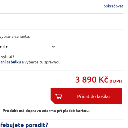
pokračovat
vybrána varianta.
i vybrat?
stní tabulku
a vyberte tu správnou.
3 890
Kč
s DPH


Produkt má dopravu zdarma při platbě kartou.
řebujete poradit?