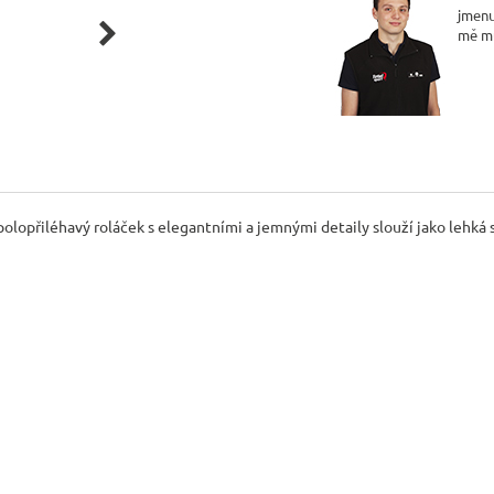
jmenu

mě m
opřiléhavý roláček s elegantními a jemnými detaily slouží jako lehká stř