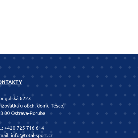
ONTAKTY
ngolská 6223
řižovatka u obch. domu Tesco)
8 00 Ostrava-Poruba
l.:
+420 725 716 614
mail:
info@total-sport.cz