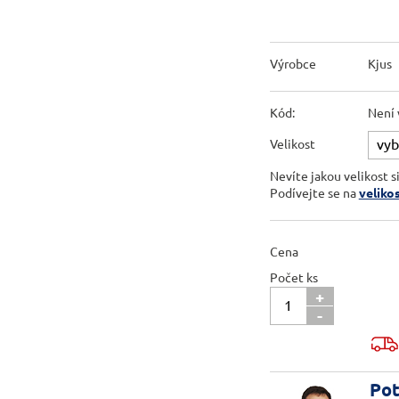
Výrobce
Kjus
Kód:
Není 
Velikost
Nevíte jakou velikost s
Podívejte se na
veliko
Cena
Počet ks
+
-
Pot