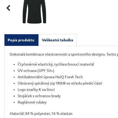

Popis produktu
Velikostní tabulka
Dokonalá kombinace všestrannosti a sportovního designu. Tento pol
Čtyřsměrně elastický, rychleschnoucí materiál
UV ochrana (UPF 50+)
Antibakteriální úprava HeiQ Fresh Tech
Obrácený spirálový zip YKK® ve středu přední části
Logo značky K na límci
Stojáček s ochranou brady
Raglánové rukávy
Materiál: 84 % polyester, 16 % elastan