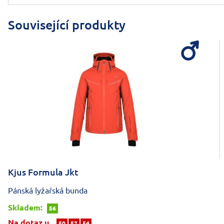
Související produkty
Kjus Formula Jkt
Pánská lyžařská bunda
Skladem:
56
Na dotaz u
50
52
54