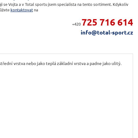
ji se Vojta a v Total sportu jsem specialista na tento sortiment. Kdykoliv
ůžete
kontaktovat
na
725 716 614
+420
info@total-sport.cz
ední vrstva nebo jako teplá základní vrstva a padne jako ulitý.