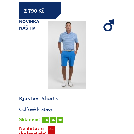
2 790 Kč
NOVINKA
NÁŠ TIP
Kjus Iver Shorts
Golfové kraťasy
Skladem:
34
36
38
Na dotaz u
35
dodavatele: