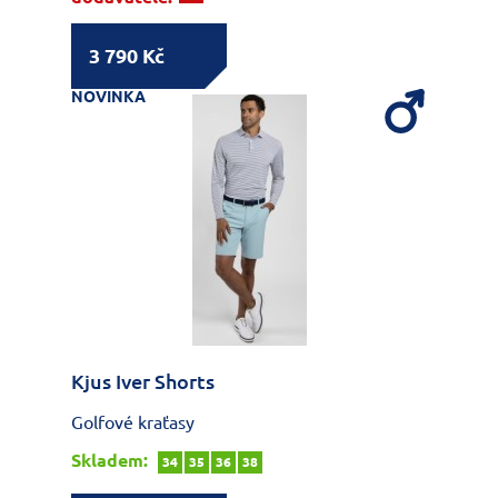
3 790 Kč
NOVINKA
Kjus Iver Shorts
Golfové kraťasy
Skladem:
34
35
36
38