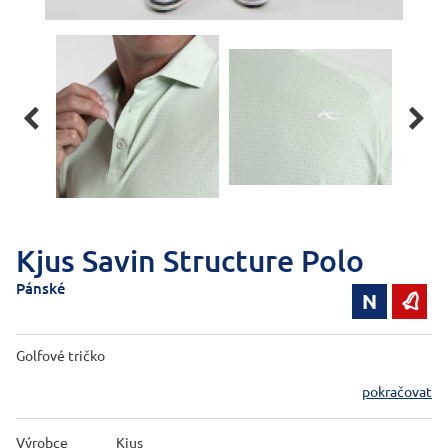


Kjus Savin Structure Polo
Pánské
N

Golfové tričko
pokračovat
Výrobce
Kjus