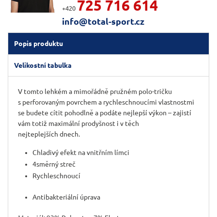
725 716 614
+420
info@total-sport.cz
Popis produktu
Velikostní tabulka
V tomto lehkém a mimořádně pružném polo-tričku
s perforovaným povrchem a rychleschnoucími vlastnostmi
se budete cítit pohodlně a podáte nejlepší výkon – zajistí
vám totiž maximální prodyšnost i v těch
nejteplejších dnech.
Chladivý efekt na vnitřním límci
4směrný streč
Rychleschnoucí
Antibakteriální úprava