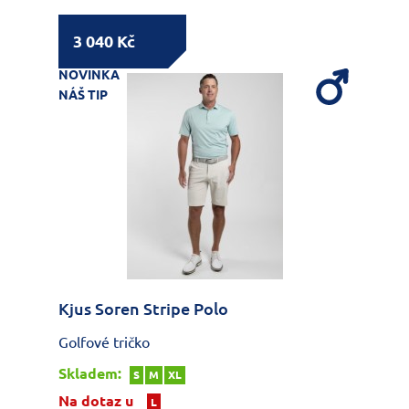
3 040 Kč
NOVINKA
NÁŠ TIP
Kjus Soren Stripe Polo
Golfové tričko
Skladem:
S
M
XL
Na dotaz u
L