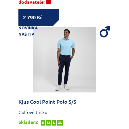
dodavatele:
2 790 Kč
NOVINKA
NÁŠ TIP
Kjus Cool Point Polo S/S
Golfové tričko
Skladem:
S
M
L
XL