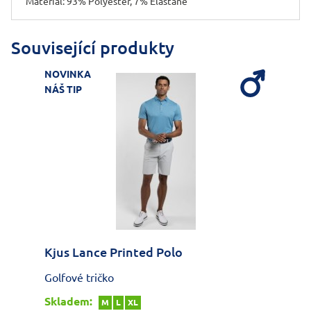
Materiál: 93% Polyester, 7% Elastane
Související produkty
NOVINKA
NÁŠ TIP
Kjus Lance Printed Polo
Golfové tričko
Skladem:
M
L
XL