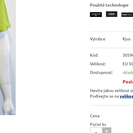
Použité technologie
Výrobce
Kjus
Kód:
3059
Velikost:
EU 5
Dostupnost:
skla
Posl
Nevíte jakou velikost s
Podívejte se na
veliko
Cena
Počet ks
+