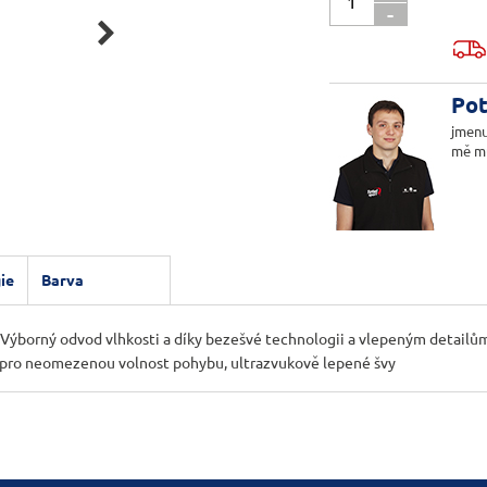
-

Pot
jmenu
mě m
ie
Barva
Výborný odvod vlhkosti a díky bezešvé technologii a vlepeným detailům 
řih pro neomezenou volnost pohybu, ultrazvukově lepené švy