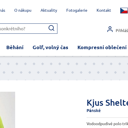
nás
O nákupu
Aktuality
Fotogalerie
Kontakt
Přihlá
Běhání
Golf, volný čas
Kompresní oblečení
Kjus Shelt
Pánské
Vodoodpudivé polo tri