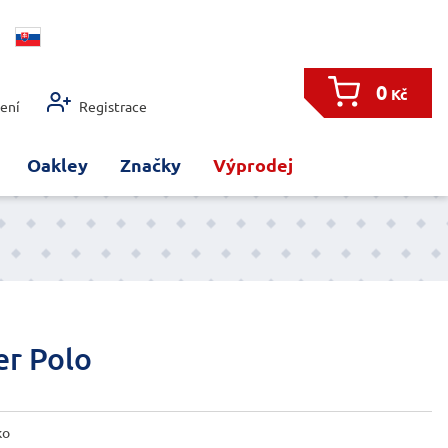
0
Kč
šení
Registrace
Oakley
Značky
Výprodej
er Polo
ko