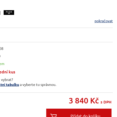
pokračovat
08
0
dem
ední kus
i vybrat?
stní tabulku
a vyberte tu správnou.
3 840
Kč
s DPH
