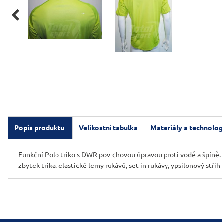

Popis produktu
Velikostní tabulka
Materiály a technolog
Funkční Polo triko s DWR povrchovou úpravou proti vodě a špíně. 
zbytek trika, elastické lemy rukávů, set-in rukávy, ypsilonový st