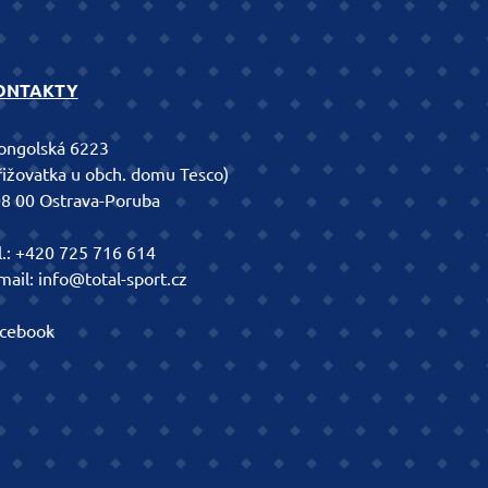
ONTAKTY
ngolská 6223
řižovatka u obch. domu Tesco)
8 00 Ostrava-Poruba
l.:
+420 725 716 614
mail:
info@total-sport.cz
cebook