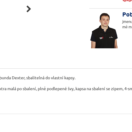

Pot
jmenu
mě m
bunda Dexter, sbalitelná do vlastní kapsy.
tra malá po sbalení, plně podlepené švy, kapsa na sbalení se zipem, 4-s