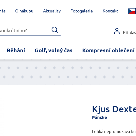
nás
O nákupu
Aktuality
Fotogalerie
Kontakt
Přihlá
Běhání
Golf, volný čas
Kompresní oblečení
Kjus Dexte
Pánské
Lehká nepromokavá bu