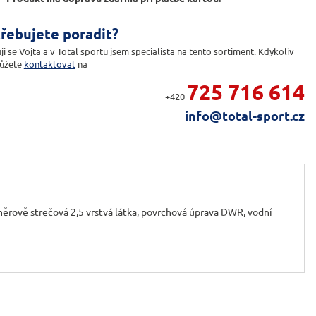
řebujete poradit?
ji se Vojta a v Total sportu jsem specialista na tento sortiment. Kdykoliv
ůžete
kontaktovat
na
725 716 614
+420
info@total-sport.cz
měrově strečová 2,5 vrstvá látka, povrchová úprava DWR, vodní