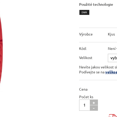
Použité technologie
Výrobce
Kjus
Kód:
Není 
Velikost
Nevíte jakou velikost s
Podívejte se na
veliko
Cena
Počet ks
+
-