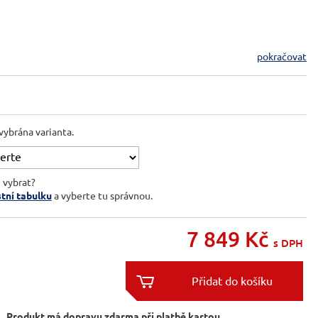
pokračovat
vybrána varianta.
i vybrat?
stní tabulku
a vyberte tu správnou.
7 849
Kč
s DPH


Produkt má dopravu zdarma při platbě kartou.