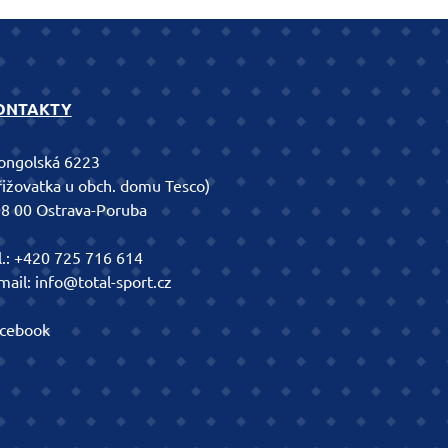
ONTAKTY
ngolská 6223
řižovatka u obch. domu Tesco)
8 00 Ostrava-Poruba
l.:
+420 725 716 614
mail:
info@total-sport.cz
cebook