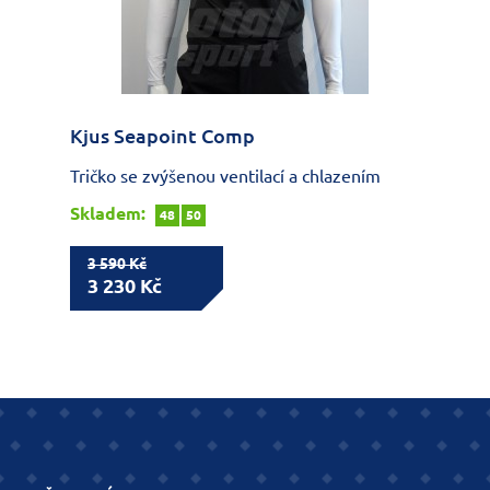
Kjus Seapoint Comp
Tričko se zvýšenou ventilací a chlazením
Skladem:
48
50
3 590 Kč
3 230 Kč