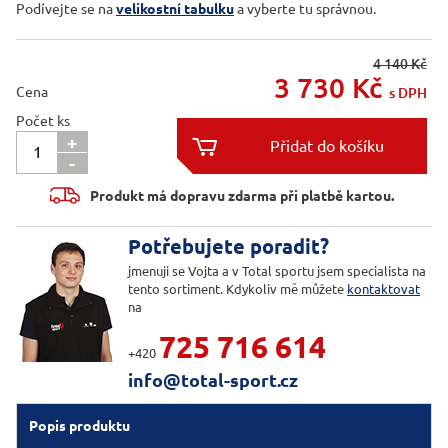
Podívejte se na
velikostní tabulku
a vyberte tu správnou.
4 140 Kč
3 730
Kč
Cena
s DPH
Počet ks
+

-

Produkt má dopravu zdarma při platbě kartou.
Potřebujete poradit?
jmenuji se Vojta a v Total sportu jsem specialista na
tento sortiment. Kdykoliv mě můžete
kontaktovat
na
725 716 614
+420
info@total-sport.cz
Popis produktu