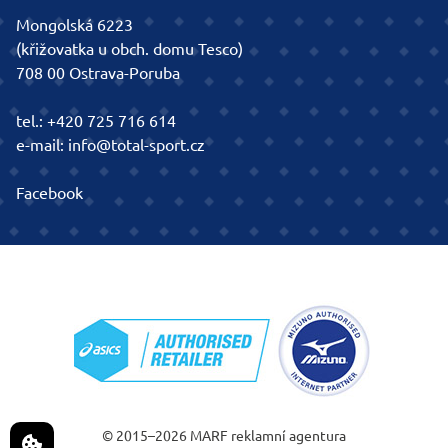
Mongolská 6223
(křižovatka u obch. domu Tesco)
708 00 Ostrava-Poruba
tel.:
+420 725 716 614
e-mail:
info@total-sport.cz
Facebook
© 2015–2026
MARF
reklamní agentura