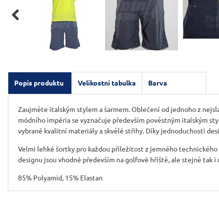

Popis produktu
Velikostní tabulka
Barva
Zaujměte italským stylem a šarmem. Oblečení od jednoho z nejsla
módního impéria se vyznačuje především pověstným italským stylem
vybrané kvalitní materiály a skvělé střihy. Díky jednoduchosti d
Velmi lehké šortky pro každou příležitost z jemného technického
designu jsou vhodné především na golfové hřiště, ale stejně tak i 
85% Polyamid, 15% Elastan