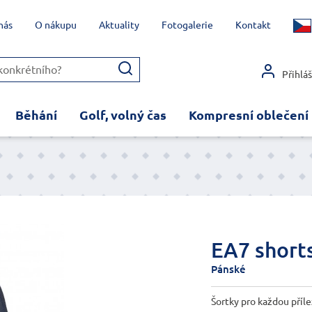
nás
O nákupu
Aktuality
Fotogalerie
Kontakt
Přihlá
Běhání
Golf, volný čas
Kompresní oblečení
EA7 short
Pánské
Šortky pro každou příle