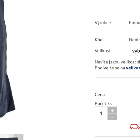
Výrobce
Empo
Kód:
Není 
Velikost
Nevíte jakou velikost s
Podívejte se na
veliko
Cena
Počet ks
+
-