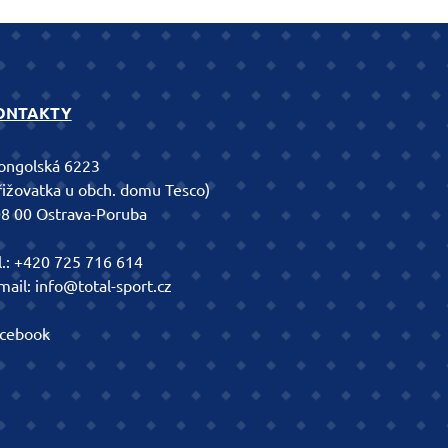
ONTAKTY
ngolská 6223
řižovatka u obch. domu Tesco)
8 00 Ostrava-Poruba
l.:
+420 725 716 614
mail:
info@total-sport.cz
cebook