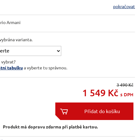
pokračovat
rio Armani
vybrána varianta.
i vybrat?
stní tabulku
a vyberte tu správnou.
3 490 Kč
1 549
Kč
s DPH


Produkt má dopravu zdarma při platbě kartou.