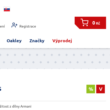
0
Kč
šení
Registrace
Oakley
Značky
Výprodej
s
%
V
žitost z dílny Armani