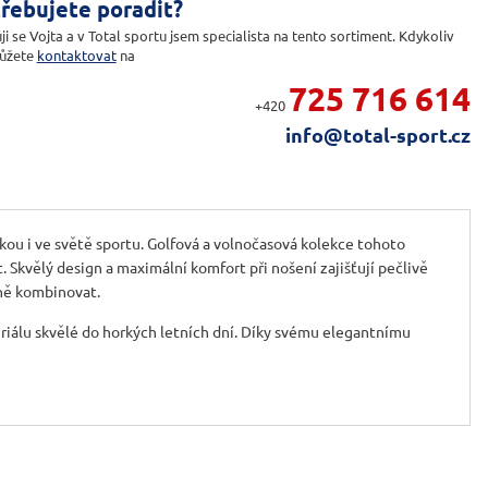
řebujete poradit?
ji se Vojta a v Total sportu jsem specialista na tento sortiment. Kdykoliv
ůžete
kontaktovat
na
725 716 614
+420
info@total-sport.cz
ou i ve světě sportu. Golfová a volnočasová kolekce tohoto
Skvělý design a maximální komfort při nošení zajišťují pečlivě
lně kombinovat.
riálu skvělé do horkých letních dní. Díky svému elegantnímu