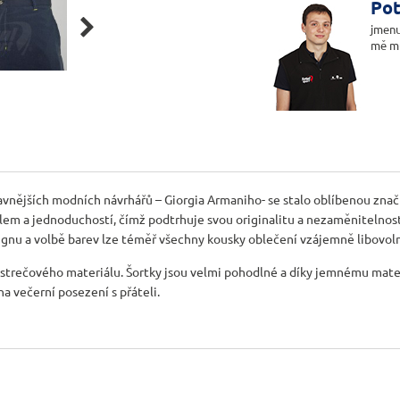
Pot

jmenu
mě m
vnějších modních návrhářů – Giorgia Armaniho- se stalo oblíbenou značk
 a jednoduchostí, čímž podtrhuje svou originalitu a nezaměnitelnost. 
esignu a volbě barev lze téměř všechny kousky oblečení vzájemně libovo
 strečového materiálu. Šortky jsou velmi pohodlné a díky jemnému mate
na večerní posezení s přáteli.