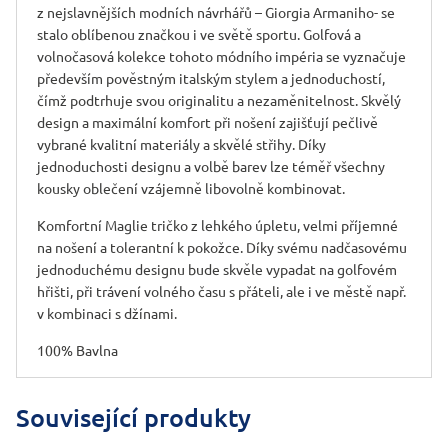
z nejslavnějších modních návrhářů – Giorgia Armaniho- se
stalo oblíbenou značkou i ve světě sportu. Golfová a
volnočasová kolekce tohoto módního impéria se vyznačuje
především pověstným italským stylem a jednoduchostí,
čímž podtrhuje svou originalitu a nezaměnitelnost. Skvělý
design a maximální komfort při nošení zajišťují pečlivě
vybrané kvalitní materiály a skvělé střihy. Díky
jednoduchosti designu a volbě barev lze téměř všechny
kousky oblečení vzájemně libovolně kombinovat.
Komfortní Maglie tričko z lehkého úpletu, velmi příjemné
na nošení a tolerantní k pokožce. Díky svému nadčasovému
jednoduchému designu bude skvěle vypadat na golfovém
hřišti, při trávení volného času s přáteli, ale i ve městě např.
v kombinaci s džínami.
100% Bavlna
Související produkty