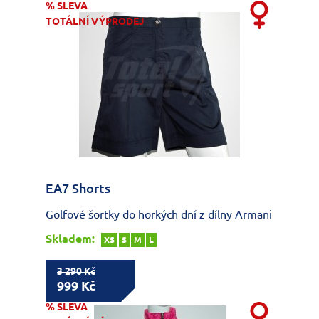
% SLEVA
TOTÁLNÍ VÝPRODEJ
EA7 Shorts
Golfové šortky do horkých dní z dílny Armani
Skladem:
XS
S
M
L
3 290 Kč
999 Kč
% SLEVA