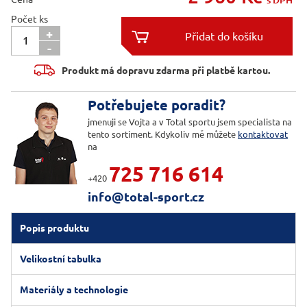
s DPH
Počet ks
+

-

Produkt má dopravu zdarma při platbě kartou.
Potřebujete poradit?
jmenuji se Vojta a v Total sportu jsem specialista na
tento sortiment. Kdykoliv mě můžete
kontaktovat
na
725 716 614
+420
info@total-sport.cz
Popis produktu
Velikostní tabulka
Materiály a technologie