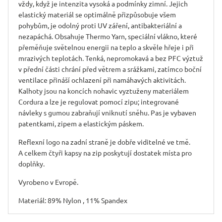
vždy, když je intenzita vysoká a podmínky zimní. Jejich
elastický materiál se optimálně přizpůsobuje všem
pohybům, je odolný proti UV záření, antibakteriální a
nezapáchá. Obsahuje Thermo Yarn, speciální vlákno, které
přeměňuje světelnou energii na teplo a skvěle hřeje i při
mrazivých teplotách. Tenká, nepromokavá a bez PFC výztuž
v přední části chrání před větrem a srážkami, zatímco boční
ventilace přináší ochlazení při namáhavých aktivitách.
Kalhoty jsou na koncích nohavic vyztuženy materiálem
Cordura a lze je regulovat pomocí zipu; integrované
návleky s gumou zabraňují vniknutí sněhu. Pas je vybaven
patentkami, zipem a elastickým páskem.
Reflexní logo na zadní straně je dobře viditelné ve tmě.
A celkem čtyři kapsy na zip poskytují dostatek místa pro
doplňky.
Vyrobeno v Evropě.
Materiál: 89% Nylon , 11% Spandex