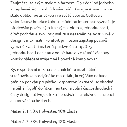
Zaujměte italským stylem a šarmem. Oblečení od jednoho
z nejslavnějších modních návrhářů – Giorgia Armaniho- se
stalo oblíbenou značkou i ve světě sportu. Golfová a
volnočasová kolekce tohoto módního impéria se vyznačuje
především pověstným italským stylem a jednoduchostí,
čímž podtrhuje svou originalitu a nezaměnitelnost. Skvělý
design a maximální komfort při nošení zajišťují pečlivě
vybrané kvalitní materiály a skvělé střihy. Díky
jednoduchosti designu a volbě barev lze téměř všechny
kousky oblečení vzájemně libovolně kombinovat.
Ryze sportovní mikina z technického maximálně
strečového a prodyšného materiálu, který Vám nebude
bránit v pohybu při jakékoliv sportovní aktivitě. Je vhodná
na běhání, golf, do fitka i jen tak na volný čas. Jednoduchý
čistý design oživuje efektní prošívání na rukávech a kapuci
a lemování na bedrech.
Materiál 1: 90% Polyester, 10% Elastan
Materiál 2: 88% Polyester, 12% Elastan