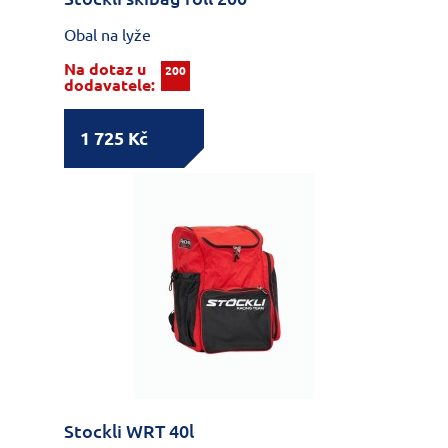
Obal na lyže
Na dotaz u
200
dodavatele:
1 725 Kč
Stockli WRT 40l