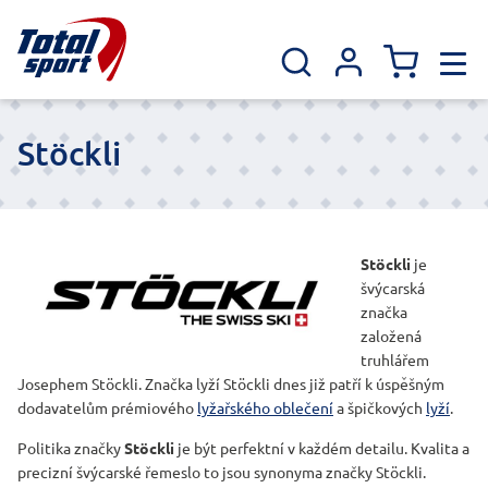
Stöckli
Stöckli
je
švýcarská
značka
založená
truhlářem
Josephem Stöckli. Značka lyží Stöckli dnes již patří k úspěšným
dodavatelům prémiového
lyžařského oblečení
a špičkových
lyží
.
Politika značky
Stöckli
je být perfektní v každém detailu. Kvalita a
precizní švýcarské řemeslo to jsou synonyma značky Stöckli.