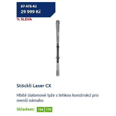
37 475 Kč
29 999 Kč
% SLEVA
Stöckli Laser CX
Hbité slalomové lyže s lehkou konstrukcí pro
menší námahu
Skladem:
156
170