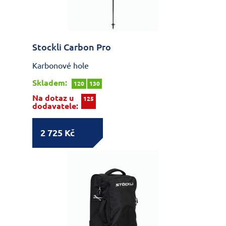
Stockli Carbon Pro
Karbonové hole
Skladem:
120
130
Na dotaz u
125
dodavatele:
2 725 Kč