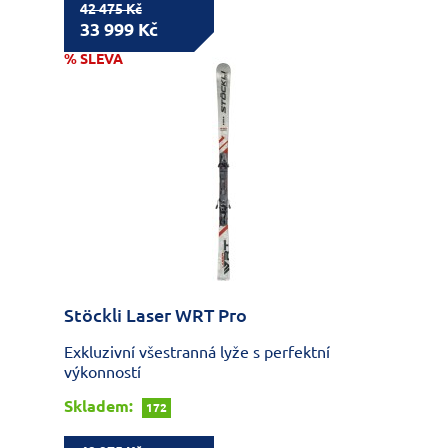
42 475 Kč
33 999 Kč
% SLEVA
Stöckli Laser WRT Pro
Exkluzivní všestranná lyže s perfektní
výkonností
Skladem:
172