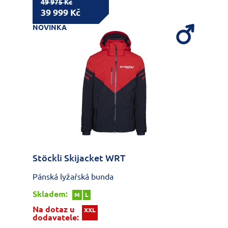
49 975 Kč
39 999 Kč
NOVINKA
Stöckli Skijacket WRT
Pánská lyžařská bunda
Skladem:
M
L
Na dotaz u
XXL
dodavatele: