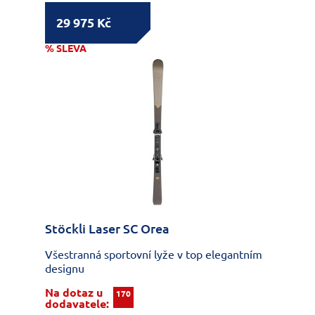
29 975 Kč
% SLEVA
Stöckli Laser SC Orea
Všestranná sportovní lyže v top elegantním
designu
Na dotaz u
170
dodavatele: