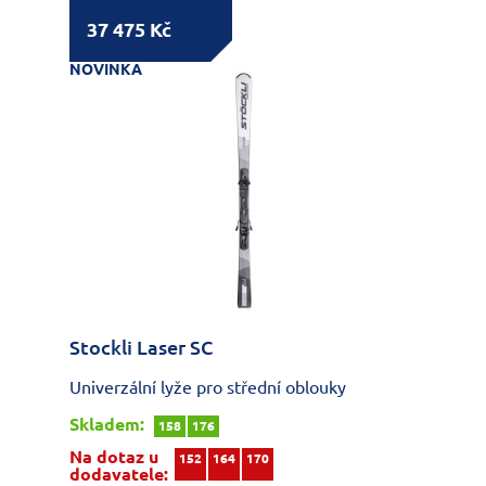
37 475 Kč
NOVINKA
Stockli Laser SC
Univerzální lyže pro střední oblouky
Skladem:
158
176
Na dotaz u
152
164
170
dodavatele: