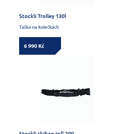
Stockli Trolley 130l
Taška na kolečkách
6 990 Kč
Stockli skibag roll 200