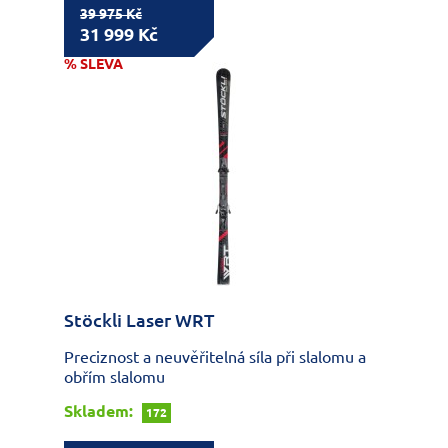
39 975 Kč
31 999 Kč
% SLEVA
Stöckli Laser WRT
Preciznost a neuvěřitelná síla při slalomu a
obřím slalomu
Skladem:
172