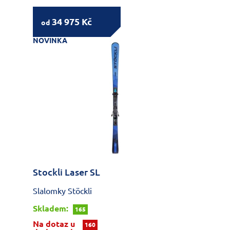
34 975 Kč
od
NOVINKA
Stockli Laser SL
Slalomky Stöckli
Skladem:
165
Na dotaz u
160