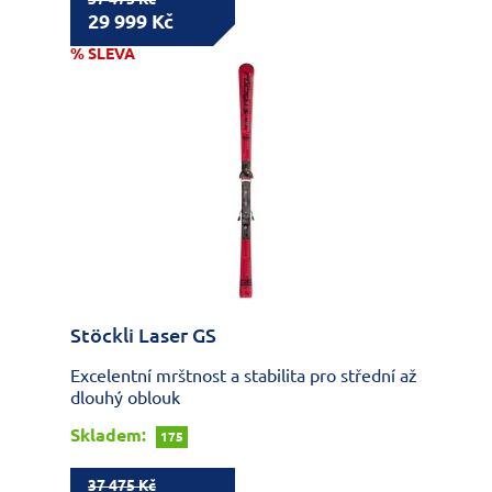
29 999 Kč
% SLEVA
Stöckli Laser GS
Excelentní mrštnost a stabilita pro střední až
dlouhý oblouk
Skladem:
175
37 475 Kč