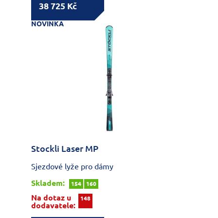
38 725 Kč
NOVINKA
Stockli Laser MP
Sjezdové lyže pro dámy
Skladem:
154
160
Na dotaz u
148
dodavatele: