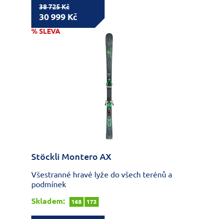
38 725 Kč
30 999 Kč
% SLEVA
Stöckli Montero AX
Všestranné hravé lyže do všech terénů a
podmínek
Skladem:
168
173