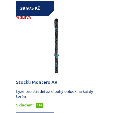
39 975 Kč
% SLEVA
Stöckli Montero AR
Lyže pro střední až dlouhý oblouk na každý
terén
Skladem:
170