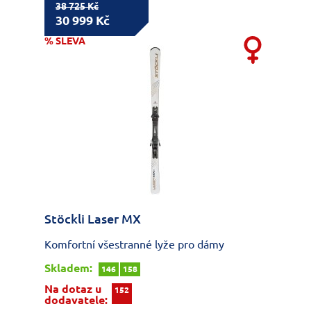
38 725 Kč
30 999 Kč
% SLEVA
Stöckli Laser MX
Komfortní všestranné lyže pro dámy
Skladem:
146
158
Na dotaz u
152
dodavatele: