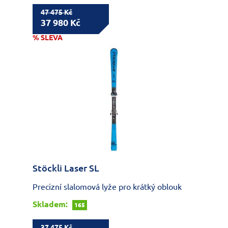
47 475 Kč
37 980 Kč
% SLEVA
Stöckli Laser SL
Precizní slalomová lyže pro krátký oblouk
Skladem:
165
37 475 Kč