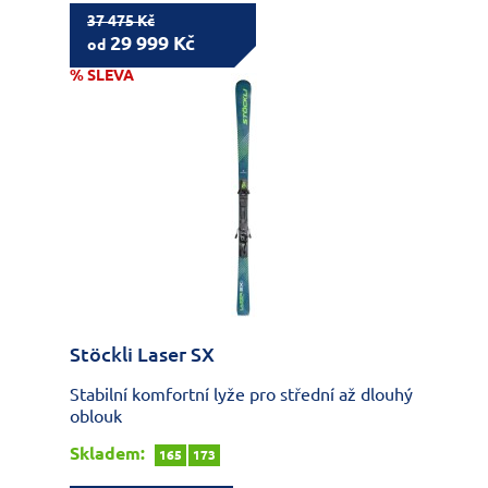
37 475 Kč
29 999 Kč
od
% SLEVA
Stöckli Laser SX
Stabilní komfortní lyže pro střední až dlouhý
oblouk
Skladem:
165
173