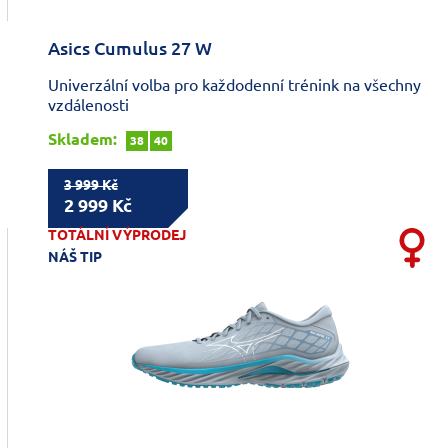
Asics Cumulus 27 W
Univerzální volba pro každodenní trénink na všechny
vzdálenosti
Skladem:
38
40
3 999 Kč
2 999 Kč
TOTÁLNÍ VÝPRODEJ
NÁŠ TIP