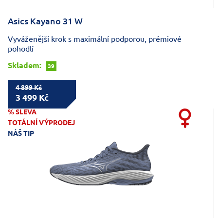
Asics Kayano 31 W
Vyváženější krok s maximální podporou, prémiové
pohodlí
Skladem:
39
4 899 Kč
3 499 Kč
% SLEVA
TOTÁLNÍ VÝPRODEJ
NÁŠ TIP