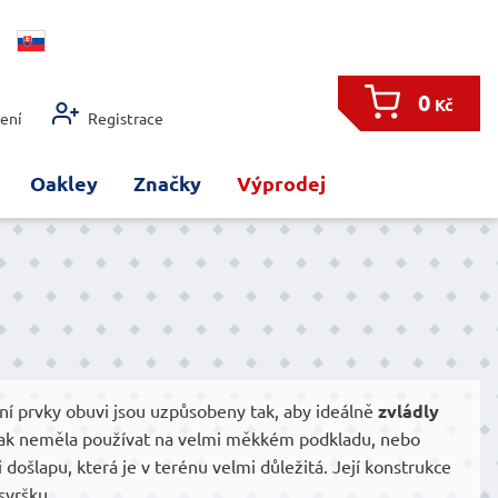
0
Kč
šení
Registrace
Oakley
Značky
Výprodej
ní prvky obuvi jsou uzpůsobeny tak, aby ideálně
zvládly
opak neměla používat na velmi měkkém podkladu, nebo
ošlapu, která je v terénu velmi důležitá. Její konstrukce
svršku.