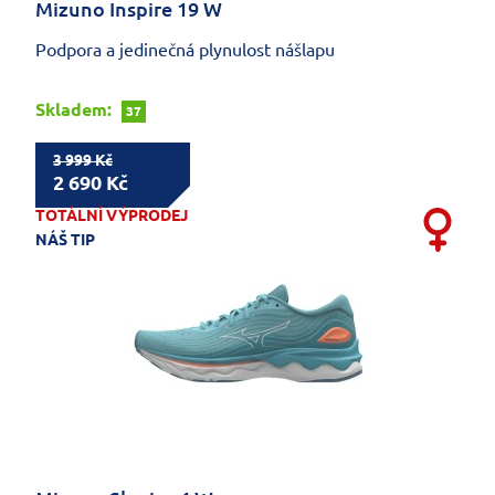
Mizuno Inspire 19 W
Podpora a jedinečná plynulost nášlapu
Skladem:
37
3 999 Kč
2 690 Kč
TOTÁLNÍ VÝPRODEJ
NÁŠ TIP