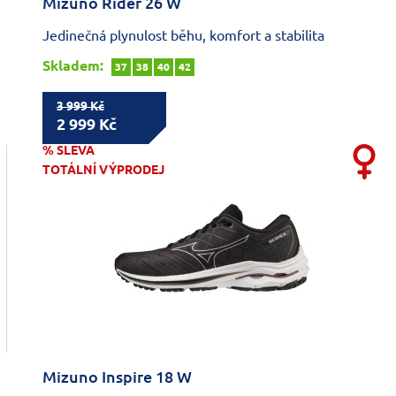
Mizuno Rider 26 W
Jedinečná plynulost běhu, komfort a stabilita
Skladem:
37
38
40
42
3 999 Kč
2 999 Kč
% SLEVA
TOTÁLNÍ VÝPRODEJ
Mizuno Inspire 18 W