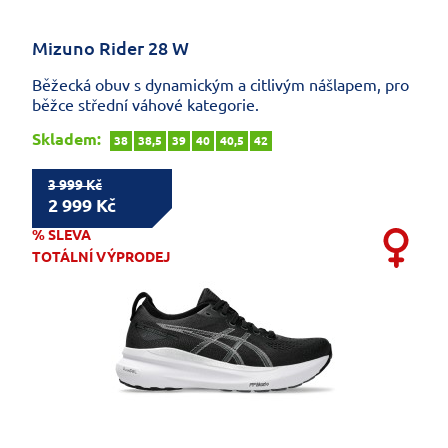
Mizuno Rider 28 W
Běžecká obuv s dynamickým a citlivým nášlapem, pro
běžce střední váhové kategorie.
Skladem:
38
38,5
39
40
40,5
42
3 999 Kč
2 999 Kč
% SLEVA
TOTÁLNÍ VÝPRODEJ