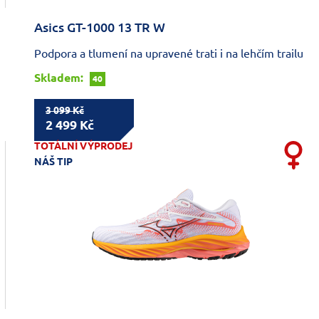
Asics GT-1000 13 TR W
Podpora a tlumení na upravené trati i na lehčím trailu
Skladem:
40
3 099 Kč
2 499 Kč
TOTÁLNÍ VÝPRODEJ
NÁŠ TIP