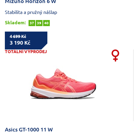
Mizuno Horizon 6 W
Stabilita a pružný nášlap
Skladem:
37
39
40
4 699 Kč
3 190 Kč
TOTÁLNÍ VÝPRODEJ
Asics GT-1000 11 W