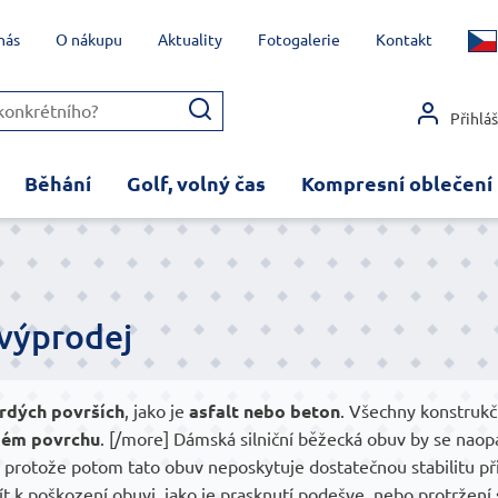
nás
O nákupu
Aktuality
Fotogalerie
Kontakt
Přihlá
Běhání
Golf, volný čas
Kompresní oblečení
 výprodej
rdých površích
, jako je
asfalt nebo beton
. Všechny konstrukč
dém povrchu
. [/more] Dámská silniční běžecká obuv by se na
rotože potom tato obuv neposkytuje dostatečnou stabilitu při d
 k poškození obuvi, jako je prasknutí podešve, nebo protržení 