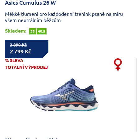
Asics Cumulus 26 W
Měkké tlumení pro každodenní trénink psané na míru
všem neutrálním běžcům
Skladem:
38
40,5
3 899 Kč
2 799 Kč
% SLEVA
TOTÁLNÍ VÝPRODEJ