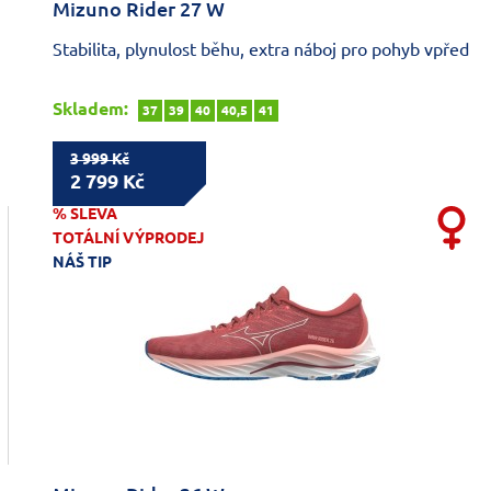
Mizuno Rider 27 W
Stabilita, plynulost běhu, extra náboj pro pohyb vpřed
Skladem:
37
39
40
40,5
41
3 999 Kč
2 799 Kč
% SLEVA
TOTÁLNÍ VÝPRODEJ
NÁŠ TIP