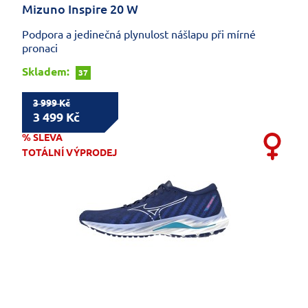
Mizuno Inspire 20 W
Podpora a jedinečná plynulost nášlapu při mírné
pronaci
Skladem:
37
3 999 Kč
3 499 Kč
% SLEVA
TOTÁLNÍ VÝPRODEJ