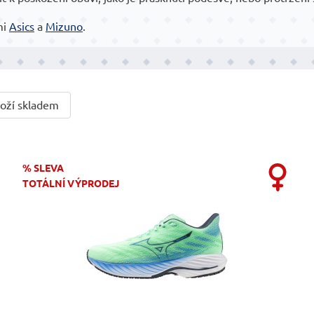
mi
Asics
a
Mizuno
.
oží skladem
% SLEVA
TOTÁLNÍ VÝPRODEJ