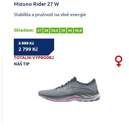
Mizuno Rider 27 W
Stabilita a pružnost na vlně energie
Skladem:
37
38
38,5
39
40
40,5
3 999 Kč
2 799 Kč
TOTÁLNÍ VÝPRODEJ
NÁŠ TIP