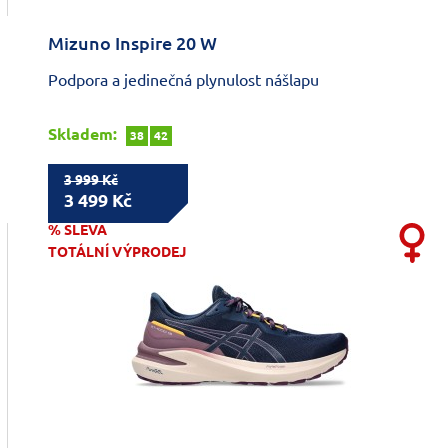
Mizuno Inspire 20 W
Podpora a jedinečná plynulost nášlapu
Skladem:
38
42
3 999 Kč
3 499 Kč
% SLEVA
TOTÁLNÍ VÝPRODEJ