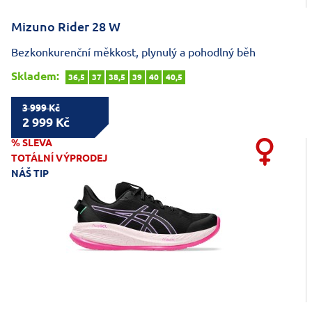
Mizuno Rider 28 W
Bezkonkurenční měkkost, plynulý a pohodlný běh
Skladem:
36,5
37
38,5
39
40
40,5
3 999 Kč
2 999 Kč
% SLEVA
TOTÁLNÍ VÝPRODEJ
NÁŠ TIP