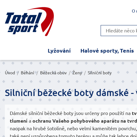
O 
Lyžování
Halové sporty, Tenis
Úvod
/
Běhání
/
Běžecká obuv
/
Ženy
/
Silniční boty
Silniční běžecké boty dámské -
Dámské silniční běžecké boty jsou určeny pro použití na
tv
tlumení
a
ochranu Vašeho pohybového aparátu na tvr
naopak na hrubé šotolině, nebo velmi kamenitém povrchu, p
také není uzpůsobena tomuto terénu a může tak lehce dojít