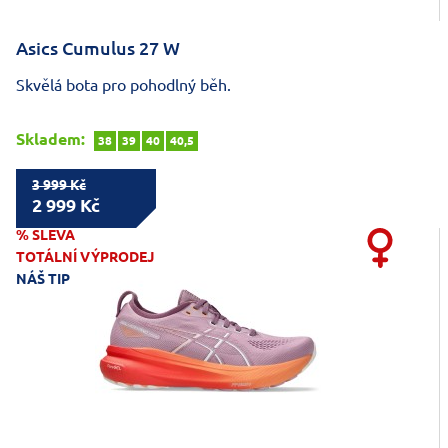
Asics Cumulus 27 W
Skvělá bota pro pohodlný běh.
Skladem:
38
39
40
40,5
3 999 Kč
2 999 Kč
% SLEVA
TOTÁLNÍ VÝPRODEJ
NÁŠ TIP