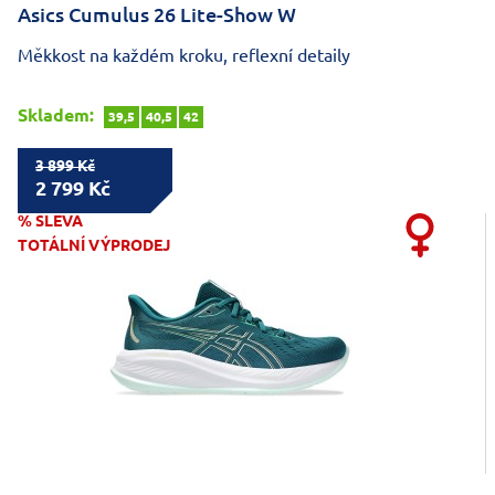
Asics Cumulus 26 Lite-Show W
Měkkost na každém kroku, reflexní detaily
Skladem:
39,5
40,5
42
3 899 Kč
2 799 Kč
% SLEVA
TOTÁLNÍ VÝPRODEJ