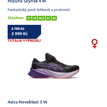
Mizuno Skyrise 4 W
Fantastický pocit lehkosti a pružnosti
Skladem:
37
38
40,5
41
42
3 799 Kč
2 999 Kč
TOTÁLNÍ VÝPRODEJ
Asics Novablast 3 W